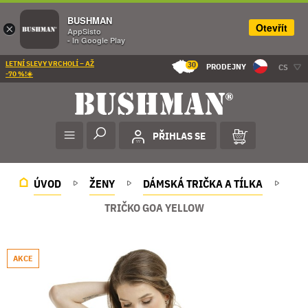
BUSHMAN
Otevřít
×
AppSisto
- In Google Play
LETNÍ SLEVY VRCHOLÍ – AŽ
30
PRODEJNY
CS
-70 %!☀️
PŘIHLAS SE
ÚVOD
ŽENY
DÁMSKÁ TRIČKA A TÍLKA
TRIČKO GOA YELLOW
AKCE