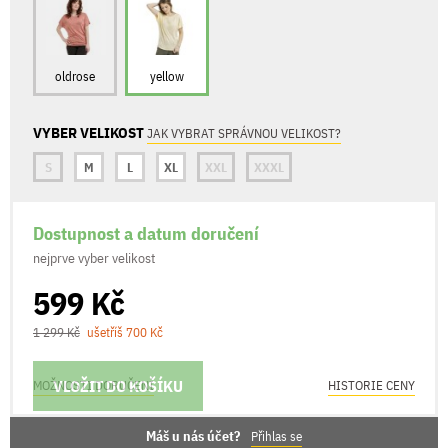
oldrose
yellow
VYBER VELIKOST
JAK VYBRAT SPRÁVNOU VELIKOST?
S
M
L
XL
XXL
XXXL
Dostupnost a datum doručení
nejprve vyber velikost
599 Kč
1 299 Kč
ušetříš 700 Kč
VLOŽIT DO KOŠÍKU
MOŽNOSTI DORUČENÍ
HISTORIE CENY
Máš u nás účet?
Přihlas se