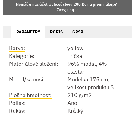
Nemáš u nás účet a chceš slevu 200 Kč na první nákup?
Zaregistruj se
PARAMETRY
POPIS
GPSR
Barva:
yellow
Kategorie:
Trička
Materiálové složení:
96% modal, 4%
elastan
Model/ka nosí:
Modelka 175 cm,
velikost produktu S
Plošná hmotnost:
210 g/m2
Potisk:
Ano
Rukáv:
Krátký