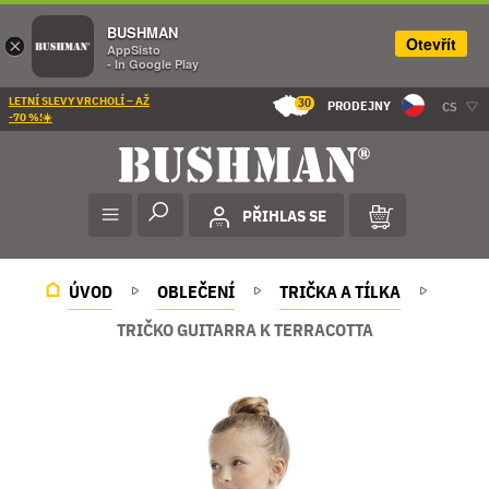
BUSHMAN
Otevřít
×
AppSisto
- In Google Play
LETNÍ SLEVY VRCHOLÍ – AŽ
30
PRODEJNY
CS
-70 %!☀️
PŘIHLAS SE
ÚVOD
OBLEČENÍ
TRIČKA A TÍLKA
TRIČKO GUITARRA K TERRACOTTA