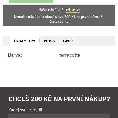
Máš u nás účet?
Přihlas se
Nemáš u nás účet a chceš slevu 200 Kč na první nákup?
Zaregistruj se
PARAMETRY
POPIS
GPSR
Barva:
terracotta
CHCEŠ 200 KČ NA PRVNÍ NÁKUP?
Zadej svůj e-mail!