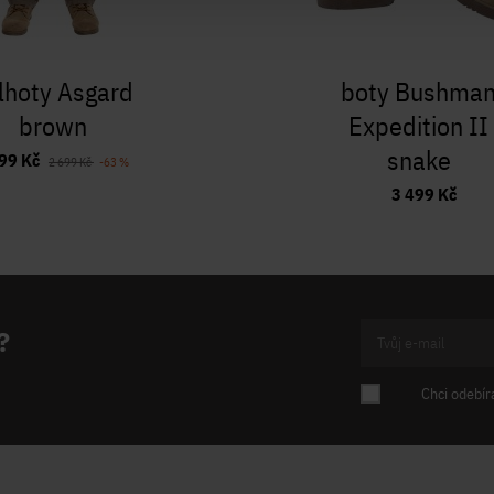
lhoty Asgard
boty Bushma
brown
Expedition II
snake
99 Kč
2 699 Kč
-63 %
3 499 Kč
?
Chci odebír