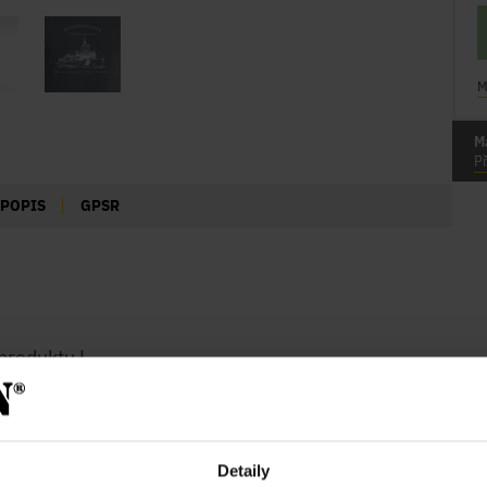
M
M
Př
POPIS
GPSR
produktu L
Detaily