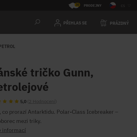
30
PRODEJNY
CS
PŘIHLAS SE
PRÁZDNÝ
PETROL
ánské tričko Gunn,
etrolejové
(
2 Hodnocení
)
5,0
, co prorazí Antarktidu. Polar-Class Icebreaker –
borec mezi triky.
e informací