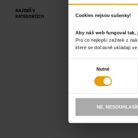
MUŽI
OBLEČENÍ
TRIČKA A TÍLKA
NAJDEŠ V
Cookies nejsou sušenky!
KATEGORIÍCH
KATALOG
Aby náš web fungoval tak, 
Pro co nejlepší zážitek z n
které se dočasně ukládají v
Výběr
Nutné
souhlasu
NE, NESOUHLASÍ