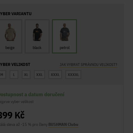
YBER VARIANTU
beige
black
petrol
YBER VELIKOST
JAK VYBRAT SPRÁVNOU VELIKOST?
M
L
XL
XXL
XXXL
XXXXL
ostupnost a datum doručení
ejprve vyber velikost
899 Kč
tálá sleva až -15 % pro členy
BUSHMAN Clubu