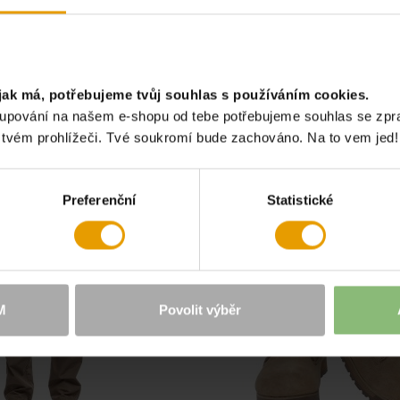
PÁNSKÁ TRIČKA A TÍLKA
ZÁJMOVÉ SKUPINY
PRO TURISTY
jak má, potřebujeme tvůj souhlas s používáním cookies.
akupování na našem e-shopu od tebe potřebujeme souhlas se zp
MOHLO BY SE TI LÍBIT
e tvém prohlížeči. Tvé soukromí bude zachováno. Na to vem jed!
Preferenční
Statistické
M
Povolit výběr