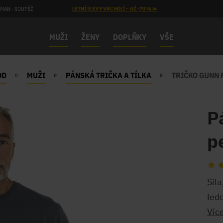
MAN - SOUTĚŽ
LETNÍ SLEVY VRCHOLÍ – AŽ -70 %!☀️
MUŽI
ŽENY
DOPLŇKY
VŠE
OD
MUŽI
PÁNSKÁ TRIČKA A TÍLKA
TRIČKO GUNN 
P
p
Síla
ledo
Víc