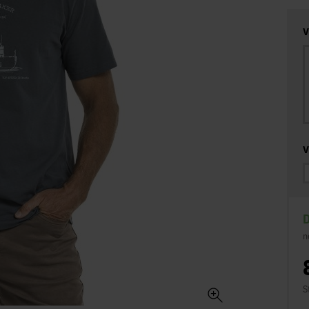
V
V
D
n
S