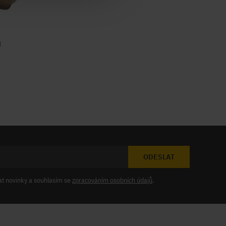
n
ODESLAT
at novinky a souhlasím se
zpracováním osobních údajů
.