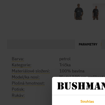
PARAMETRY
Barva:
petrol
Kategorie:
Trička
Materiálové složení:
100% bavlna
Model/ka nosí:
Model 189 cm, velikost 
Plošná hmotnost:
200 g/m2
Potisk:
Ano
Rukáv:
Krátký
Souhlas