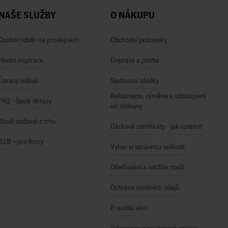
NAŠE SLUŽBY
O NÁKUPU
Osobní odběr na prodejnách
Obchodní podmínky
Módní inspirace
Doprava a platba
Úpravy oděvů
Sledování zásilky
Reklamace, výměna a odstoupení
FAQ - časté dotazy
od smlouvy
Zboží stažené z trhu
Dárkové certifikáty - jak uplatnit
B2B – pro firmy
Vyber si správnou velikost
Ošetřování a údržba zboží
Ochrana osobních údajů
Pravidla akcí