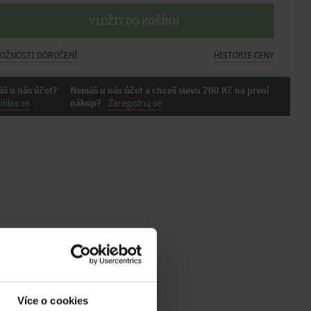
VLOŽIT DO KOŠÍKU
OŽNOSTI DORUČENÍ
HISTORIE CENY
áš u nás účet?
Nemáš u nás účet a chceš slevu 200 Kč na první
ihlas se
nákup?
Zaregistruj se
Více o cookies