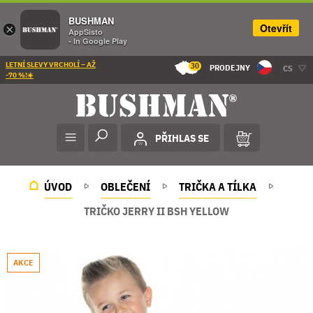
BUSHMAN
Otevřít
×
AppSisto
- In Google Play
LETNÍ SLEVY VRCHOLÍ – AŽ
30
PRODEJNY
CS
-70 %!☀️
PŘIHLAS SE
ÚVOD
OBLEČENÍ
TRIČKA A TÍLKA
TRIČKO JERRY II BSH YELLOW
AKCE