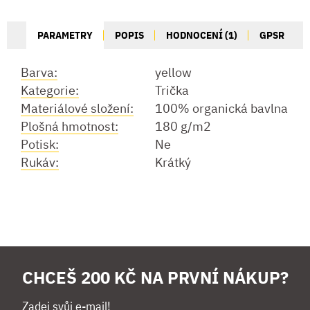
PARAMETRY
POPIS
HODNOCENÍ (1)
GPSR
Barva:
yellow
Kategorie:
Trička
Materiálové složení:
100% organická bavlna
Plošná hmotnost:
180 g/m2
Potisk:
Ne
Rukáv:
Krátký
CHCEŠ 200 KČ NA PRVNÍ NÁKUP?
Zadej svůj e-mail!