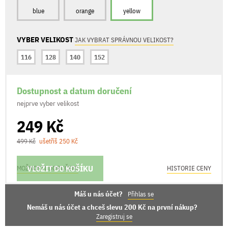
blue
orange
yellow
VYBER VELIKOST
JAK VYBRAT SPRÁVNOU VELIKOST?
116
128
140
152
Dostupnost a datum doručení
nejprve vyber velikost
249 Kč
499 Kč
ušetříš 250 Kč
VLOŽIT DO KOŠÍKU
MOŽNOSTI DORUČENÍ
HISTORIE CENY
Máš u nás účet?
Přihlas se
Nemáš u nás účet a chceš slevu 200 Kč na první nákup?
Zaregistruj se