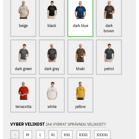
beige
black
dark blue
dark
brown
dark green
dark grey
khaki
petrol
terracotta
white
yellow
VYBER VELIKOST
JAK VYBRAT SPRÁVNOU VELIKOST?
S
M
L
XL
XXL
XXXL
XXXXL