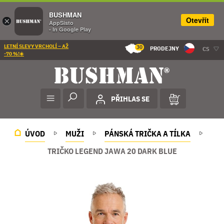
BUSHMAN
Otevřít
×
AppSisto
- In Google Play
LETNÍ SLEVY VRCHOLÍ – AŽ
30
PRODEJNY
CS
-70 %!☀️
PŘIHLAS SE
ÚVOD
MUŽI
PÁNSKÁ TRIČKA A TÍLKA
TRIČKO LEGEND JAWA 20 DARK BLUE