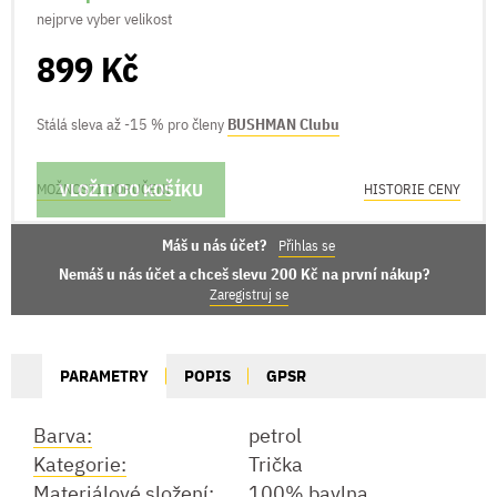
nejprve vyber velikost
899 Kč
Stálá sleva až -15 % pro členy
BUSHMAN Clubu
VLOŽIT DO KOŠÍKU
MOŽNOSTI DORUČENÍ
HISTORIE CENY
Máš u nás účet?
Přihlas se
Nemáš u nás účet a chceš slevu 200 Kč na první nákup?
Zaregistruj se
PARAMETRY
POPIS
GPSR
Barva:
petrol
Kategorie:
Trička
Materiálové složení:
100% bavlna