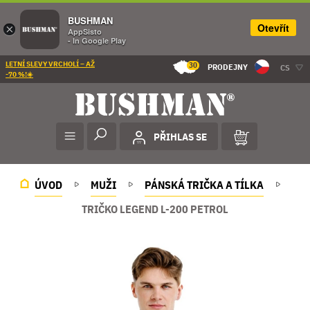
BUSHMAN
Otevřít
×
AppSisto
- In Google Play
LETNÍ SLEVY VRCHOLÍ – AŽ
30
PRODEJNY
CS
-70 %!☀️
PŘIHLAS SE
ÚVOD
MUŽI
PÁNSKÁ TRIČKA A TÍLKA
TRIČKO LEGEND L-200 PETROL