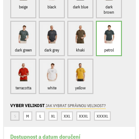
beige
black
dark blue
dark
brown
dark green
dark grey
khaki
petrol
terracotta
white
yellow
VYBER VELIKOST
JAK VYBRAT SPRÁVNOU VELIKOST?
S
M
L
XL
XXL
XXXL
XXXXL
Dostupnost a datum doručení