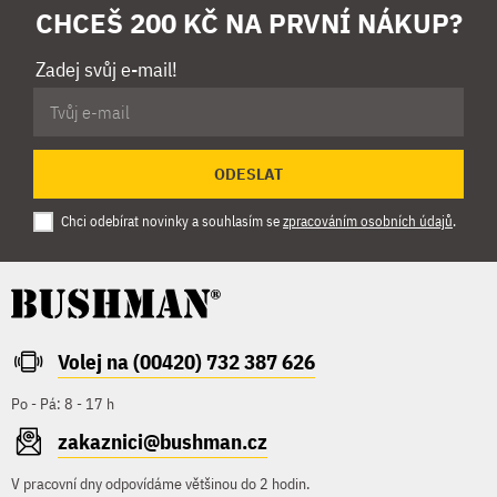
CHCEŠ 200 KČ NA PRVNÍ NÁKUP?
Zadej svůj e-mail!
ODESLAT
Chci odebírat novinky a souhlasím se
zpracováním osobních údajů
.
Volej na (00420) 732 387 626
Po - Pá: 8 - 17 h
zakaznici@bushman.cz
V pracovní dny odpovídáme většinou do 2 hodin.