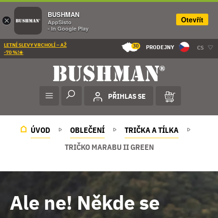
BUSHMAN
Otevřít
×
AppSisto
- In Google Play
LETNÍ SLEVY VRCHOLÍ – AŽ
30
PRODEJNY
CS
-70 %!☀️
PŘIHLAS SE
ÚVOD
OBLEČENÍ
TRIČKA A TÍLKA
TRIČKO MARABU II GREEN
Ale ne! Někde se