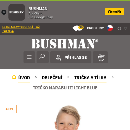
BUSHMAN
Otevřít
×
AppSisto
- In Google Play
LETNÍ SLEVY VRCHOLÍ – AŽ
30
PRODEJNY
CS
-70 %!☀️
PŘIHLAS SE
ÚVOD
OBLEČENÍ
TRIČKA A TÍLKA
TRIČKO MARABU III LIGHT BLUE
AKCE