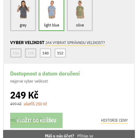
grey
light blue
olive
VYBER VELIKOST
JAK VYBRAT SPRÁVNOU VELIKOST?
116
128
140
152
Dostupnost a datum doručení
nejprve vyber velikost
249 Kč
499 Kč
ušetříš 250 Kč
VLOŽIT DO KOŠÍKU
MOŽNOSTI DORUČENÍ
HISTORIE CENY
Máš u nás účet?
Přihlas se