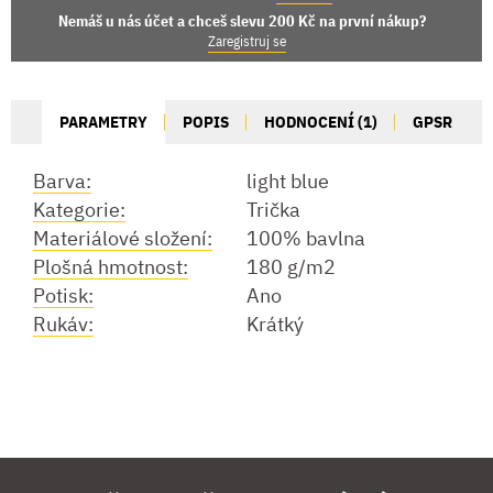
Nemáš u nás účet a chceš slevu 200 Kč na první nákup?
Zaregistruj se
PARAMETRY
POPIS
HODNOCENÍ (1)
GPSR
Barva:
light blue
Kategorie:
Trička
Materiálové složení:
100% bavlna
Plošná hmotnost:
180 g/m2
Potisk:
Ano
Rukáv:
Krátký