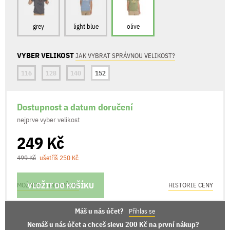
grey
light blue
olive
VYBER VELIKOST
JAK VYBRAT SPRÁVNOU VELIKOST?
116
128
140
152
Dostupnost a datum doručení
nejprve vyber velikost
249 Kč
499 Kč
ušetříš 250 Kč
VLOŽIT DO KOŠÍKU
MOŽNOSTI DORUČENÍ
HISTORIE CENY
Máš u nás účet?
Přihlas se
Nemáš u nás účet a chceš slevu 200 Kč na první nákup?