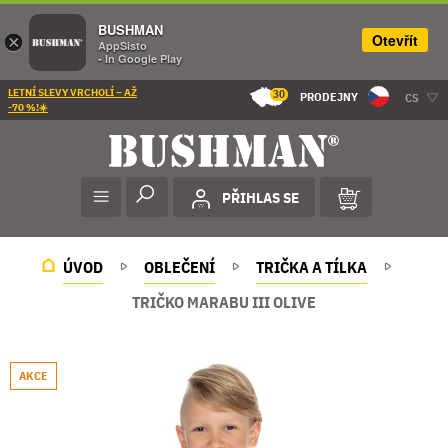
BUSHMAN
Otevřít
×
AppSisto
- In Google Play
LETNÍ SLEVY VRCHOLÍ – AŽ
30
PRODEJNY
CS
-70 %!☀️
PŘIHLAS SE
ÚVOD
OBLEČENÍ
TRIČKA A TÍLKA
TRIČKO MARABU III OLIVE
AKCE