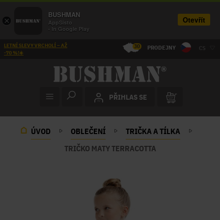
BUSHMAN
Otevřít
×
AppSisto
- In Google Play
LETNÍ SLEVY VRCHOLÍ – AŽ
30
PRODEJNY
CS
-70 %!☀️
PŘIHLAS SE
ÚVOD
OBLEČENÍ
TRIČKA A TÍLKA
TRIČKO MATY TERRACOTTA