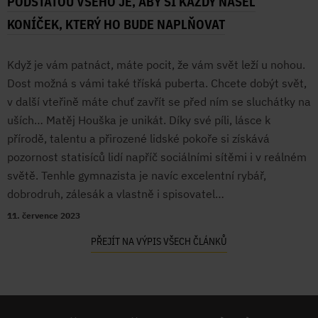
PODSTATOU VŠEHO JE, ABY SI KAŽDÝ NAŠEL
KONÍČEK, KTERÝ HO BUDE NAPLŇOVAT
Když je vám patnáct, máte pocit, že vám svět leží u nohou.
Dost možná s vámi také tříská puberta. Chcete dobýt svět,
v další vteřině máte chuť zavřít se před ním se sluchátky na
uších… Matěj Houška je unikát. Díky své píli, lásce k
přírodě, talentu a přirozené lidské pokoře si získává
pozornost statisíců lidí napříč sociálními sítěmi i v reálném
světě. Tenhle gymnazista je navíc excelentní rybář,
dobrodruh, zálesák a vlastně i spisovatel…
11. července 2023
PŘEJÍT NA VÝPIS VŠECH ČLÁNKŮ