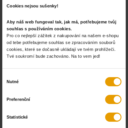
Máš u nás účet?
Přihlas se
Cookies nejsou sušenky!
Nemáš u nás účet a chceš slevu 200 Kč na první nákup?
Zaregistruj se
Aby náš web fungoval tak, jak má, potřebujeme tvůj
souhlas s používáním cookies.
Pro co nejlepší zážitek z nakupování na našem e-shopu
PARAMETRY
POPIS
GPSR
od tebe potřebujeme souhlas se zpracováním souborů
cookies, které se dočasně ukládají ve tvém prohlížeči.
Barva:
terracotta
Tvé soukromí bude zachováno. Na to vem jed!
Kategorie:
Trička
Materiálové složení:
100% bavlna
Výběr
Plošná hmotnost:
180 g/m2
Nutné
souhlasu
Potisk:
Ano
Rukáv:
Krátký
Preferenční
Statistické