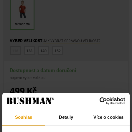
terracotta
VYBER VELIKOST
JAK VYBRAT SPRÁVNOU VELIKOST?
116
128
140
152
Dostupnost a datum doručení
nejprve vyber velikost
499 Kč
Stálá sleva až -15 % pro členy
BUSHMAN Clubu
Souhlas
Detaily
Více o cookies
VLOŽIT DO KOŠÍKU
MOŽNOSTI DORUČENÍ
HISTORIE CENY