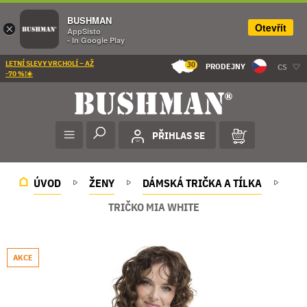
BUSHMAN
Otevřít
×
AppSisto
- In Google Play
LETNÍ SLEVY VRCHOLÍ – AŽ
30
PRODEJNY
CS
-70 %!☀️
PŘIHLAS SE
ÚVOD
ŽENY
DÁMSKÁ TRIČKA A TÍLKA
TRIČKO MIA WHITE
AKCE