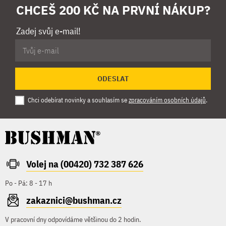
CHCEŠ 200 KČ NA PRVNÍ NÁKUP?
Zadej svůj e-mail!
ODESLAT
Chci odebírat novinky a souhlasím se
zpracováním osobních údajů
.
Volej na (00420) 732 387 626
Po - Pá: 8 - 17 h
zakaznici@bushman.cz
V pracovní dny odpovídáme většinou do 2 hodin.