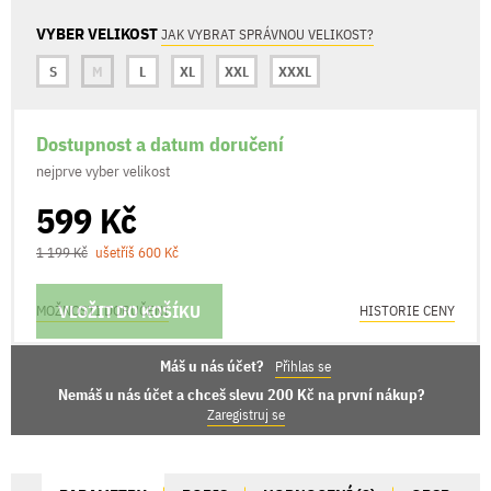
VYBER VELIKOST
JAK VYBRAT SPRÁVNOU VELIKOST?
S
M
L
XL
XXL
XXXL
Dostupnost a datum doručení
nejprve vyber velikost
599 Kč
1 199 Kč
ušetříš 600 Kč
VLOŽIT DO KOŠÍKU
MOŽNOSTI DORUČENÍ
HISTORIE CENY
Máš u nás účet?
Přihlas se
Nemáš u nás účet a chceš slevu 200 Kč na první nákup?
Zaregistruj se