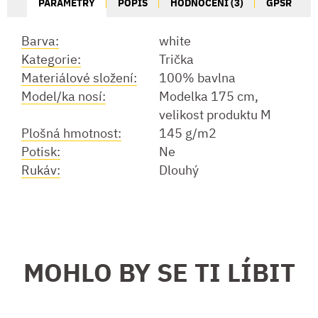
PARAMETRY
POPIS
HODNOCENÍ (3)
GPSR
Barva:
white
Kategorie:
Trička
Materiálové složení:
100% bavlna
Model/ka nosí:
Modelka 175 cm,
velikost produktu M
Plošná hmotnost:
145 g/m2
Potisk:
Ne
Rukáv:
Dlouhý
MOHLO BY SE TI LÍBIT