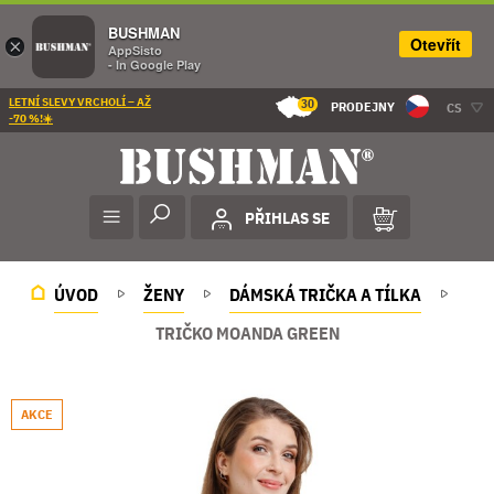
BUSHMAN
Otevřít
×
AppSisto
- In Google Play
LETNÍ SLEVY VRCHOLÍ – AŽ
30
PRODEJNY
CS
-70 %!☀️
PŘIHLAS SE
ÚVOD
ŽENY
DÁMSKÁ TRIČKA A TÍLKA
TRIČKO MOANDA GREEN
AKCE