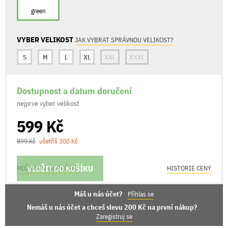
green
VYBER VELIKOST
JAK VYBRAT SPRÁVNOU VELIKOST?
S
M
L
XL
XXL
XXXL
Dostupnost a datum doručení
nejprve vyber velikost
599 Kč
899 Kč
ušetříš 300 Kč
VLOŽIT DO KOŠÍKU
MOŽNOSTI DORUČENÍ
HISTORIE CENY
Máš u nás účet?
Přihlas se
Nemáš u nás účet a chceš slevu 200 Kč na první nákup?
Zaregistruj se