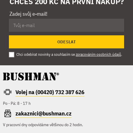
CHCEŠ 200 KČ NA PRVNÍ NÁKUP?
Zadej svůj e-mail!
ODESLAT
Chci odebírat novinky a souhlasím se
zpracováním osobních údajů
.
Volej na (00420) 732 387 626
Po - Pá: 8 - 17 h
zakaznici@bushman.cz
V pracovní dny odpovídáme většinou do 2 hodin.