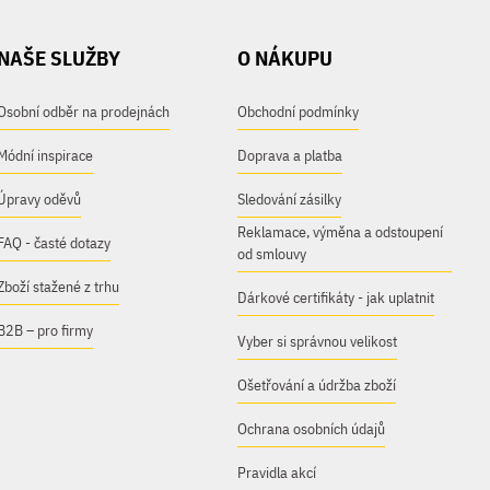
NAŠE SLUŽBY
O NÁKUPU
Osobní odběr na prodejnách
Obchodní podmínky
Módní inspirace
Doprava a platba
Úpravy oděvů
Sledování zásilky
Reklamace, výměna a odstoupení
FAQ - časté dotazy
od smlouvy
Zboží stažené z trhu
Dárkové certifikáty - jak uplatnit
B2B – pro firmy
Vyber si správnou velikost
Ošetřování a údržba zboží
Ochrana osobních údajů
Pravidla akcí