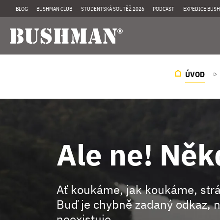
BLOG
BUSHMAN CLUB
STUDENTSKÁ SOUTĚŽ 2026
PODCAST
EXPEDICE BUSH
ÚVOD
Ale ne! Něk
Ať koukáme, jak koukáme, st
Buď je chybně zadaný odkaz, n
neexistuje.