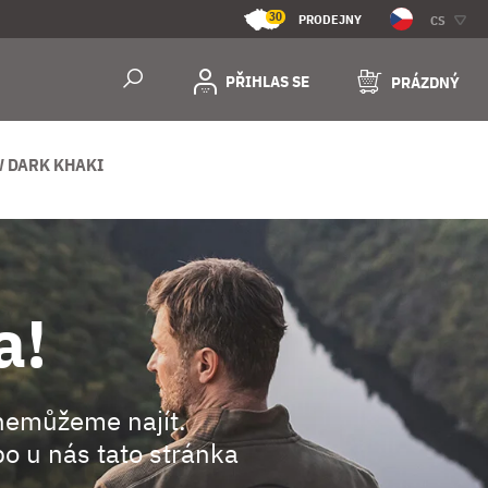
30
PRODEJNY
CS
PŘIHLAS SE
PRÁZDNÝ
 DARK KHAKI
a!
nemůžeme najít.
o u nás tato stránka