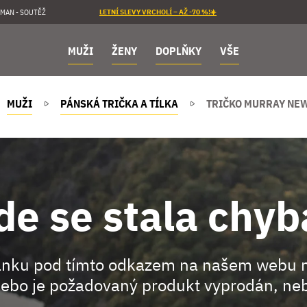
MAN - SOUTĚŽ
LETNÍ SLEVY VRCHOLÍ – AŽ -70 %!☀️
MUŽI
ŽENY
DOPLŇKY
VŠE
MUŽI
PÁNSKÁ TRIČKA A TÍLKA
TRIČKO MURRAY NEW
de se stala chyb
ránku pod tímto odkazem na našem webu 
ebo je požadovaný produkt vyprodán, neb