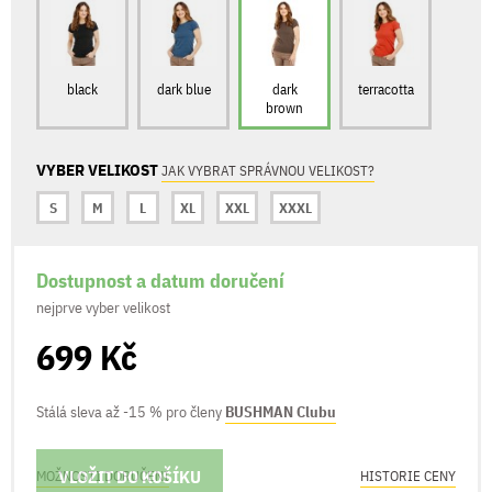
black
dark blue
dark
terracotta
brown
VYBER VELIKOST
JAK VYBRAT SPRÁVNOU VELIKOST?
S
M
L
XL
XXL
XXXL
Dostupnost a datum doručení
nejprve vyber velikost
699 Kč
Stálá sleva až -15 % pro členy
BUSHMAN Clubu
VLOŽIT DO KOŠÍKU
MOŽNOSTI DORUČENÍ
HISTORIE CENY