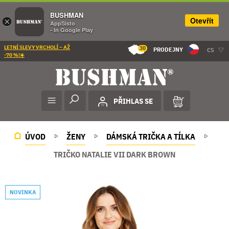
BUSHMAN
Otevřít
×
AppSisto
- In Google Play
LETNÍ SLEVY VRCHOLÍ – AŽ
30
PRODEJNY
CS
-70 %!☀️
PŘIHLAS SE
ÚVOD
ŽENY
DÁMSKÁ TRIČKA A TÍLKA
TRIČKO NATALIE VII DARK BROWN
NOVINKA