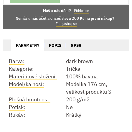
Máš u nás účet?
Přihlas se
Nemáš u nás účet a chceš slevu 200 Kč na první nákup?
Zaregistruj se
PARAMETRY
POPIS
GPSR
Barva:
dark brown
Kategorie:
Trička
Materiálové složení:
100% bavlna
Model/ka nosí:
Modelka 176 cm,
velikost produktu S
Plošná hmotnost:
200 g/m2
Potisk:
Ne
Rukáv:
Krátký