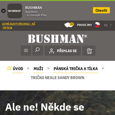
BUSHMAN
Otevřít
×
AppSisto
- In Google Play
LETNÍ SLEVY VRCHOLÍ – AŽ
30
PRODEJNY
CS
-70 %!☀️
PŘIHLAS SE
ÚVOD
MUŽI
PÁNSKÁ TRIČKA A TÍLKA
TRIČKO NEALE SANDY BROWN
Ale ne! Někde se