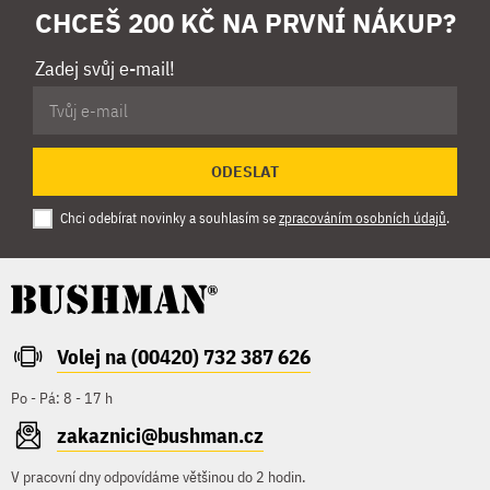
CHCEŠ 200 KČ NA PRVNÍ NÁKUP?
Zadej svůj e-mail!
ODESLAT
Chci odebírat novinky a souhlasím se
zpracováním osobních údajů
.
Volej na (00420) 732 387 626
Po - Pá: 8 - 17 h
zakaznici@bushman.cz
V pracovní dny odpovídáme většinou do 2 hodin.