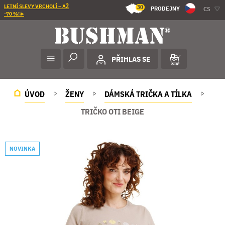
LETNÍ SLEVY VRCHOLÍ – AŽ
30
PRODEJNY
CS
-70 %!☀️
PŘIHLAS SE
ÚVOD
ŽENY
DÁMSKÁ TRIČKA A TÍLKA
TRIČKO OTI BEIGE
NOVINKA