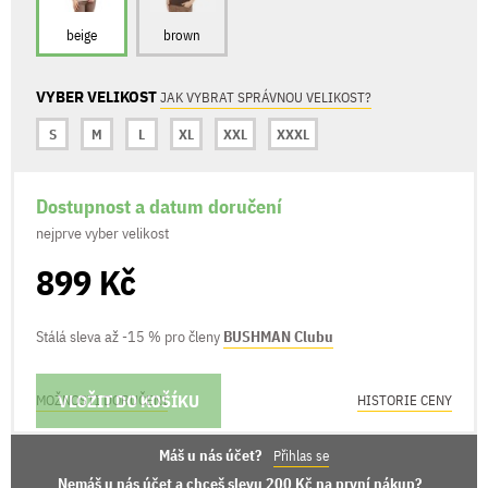
beige
brown
VYBER VELIKOST
JAK VYBRAT SPRÁVNOU VELIKOST?
S
M
L
XL
XXL
XXXL
Dostupnost a datum doručení
nejprve vyber velikost
899 Kč
Stálá sleva až -15 % pro členy
BUSHMAN Clubu
VLOŽIT DO KOŠÍKU
MOŽNOSTI DORUČENÍ
HISTORIE CENY
Máš u nás účet?
Přihlas se
Nemáš u nás účet a chceš slevu 200 Kč na první nákup?