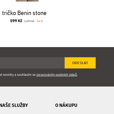
tričko Benin stone
tričko R
ston
599 Kč
1 299 Kč
-54 %
389 Kč
999
ODESLAT
at novinky a souhlasím se
zpracováním osobních údajů
.
NAŠE SLUŽBY
O NÁKUPU