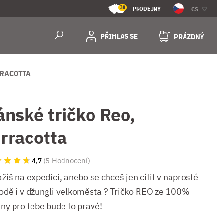
30
PRODEJNY
CS
PŘIHLAS SE
PRÁZDNÝ
RRACOTTA
ánské tričko Reo,
erracotta
(
5 Hodnocení
)
4,7
žíš na expedici, anebo se chceš jen cítit v naprosté
odě i v džungli velkoměsta ? Tričko REO ze 100%
lny pro tebe bude to pravé!