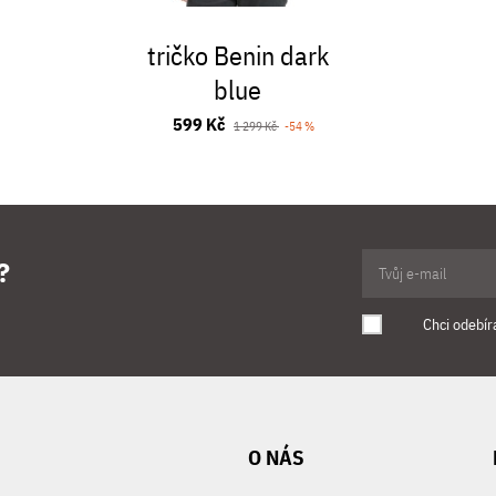
tričko Benin dark
blue
599 Kč
1 299 Kč
-54 %
?
Chci odebír
O NÁS