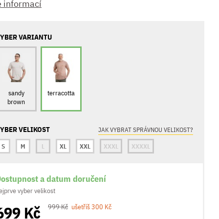
e informací
YBER VARIANTU
sandy
terracotta
brown
YBER VELIKOST
JAK VYBRAT SPRÁVNOU VELIKOST?
S
M
L
XL
XXL
XXXL
XXXXL
ostupnost a datum doručení
ejprve vyber velikost
699 Kč
999 Kč
ušetříš 300 Kč