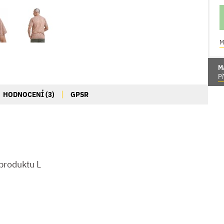
M
M
Př
HODNOCENÍ (3)
GPSR
produktu L