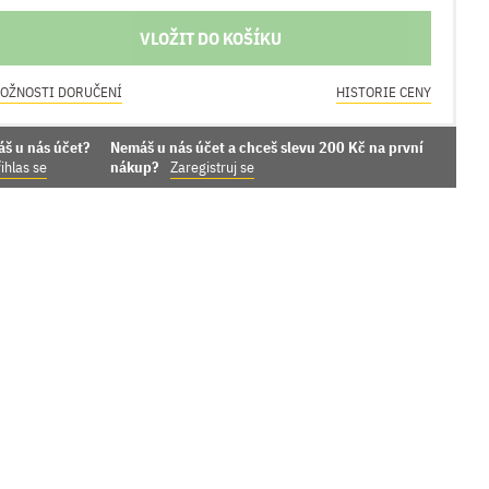
VLOŽIT DO KOŠÍKU
OŽNOSTI DORUČENÍ
HISTORIE CENY
áš u nás účet?
Nemáš u nás účet a chceš slevu 200 Kč na první
ihlas se
nákup?
Zaregistruj se