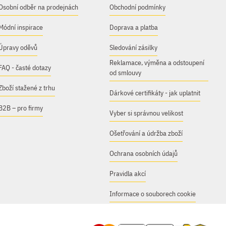
Osobní odběr na prodejnách
Obchodní podmínky
Módní inspirace
Doprava a platba
Úpravy oděvů
Sledování zásilky
Reklamace, výměna a odstoupení
FAQ - časté dotazy
od smlouvy
Zboží stažené z trhu
Dárkové certifikáty - jak uplatnit
B2B – pro firmy
Vyber si správnou velikost
Ošetřování a údržba zboží
Ochrana osobních údajů
Pravidla akcí
Informace o souborech cookie