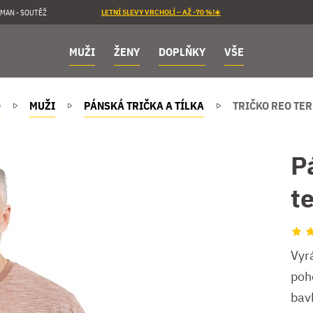
MAN - SOUTĚŽ
LETNÍ SLEVY VRCHOLÍ – AŽ -70 %!☀️
MUŽI
ŽENY
DOPLŇKY
VŠE
D
MUŽI
PÁNSKÁ TRIČKA A TÍLKA
TRIČKO REO TE
P
t
Vyrá
poh
bav