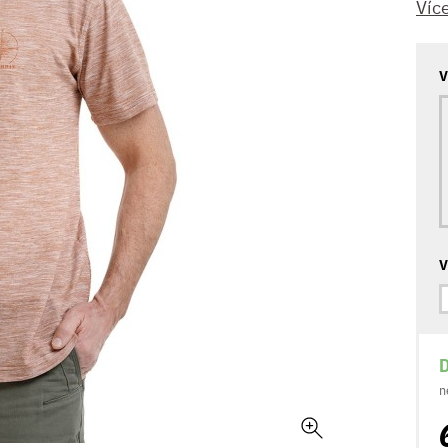
Víc
V
V
D
n