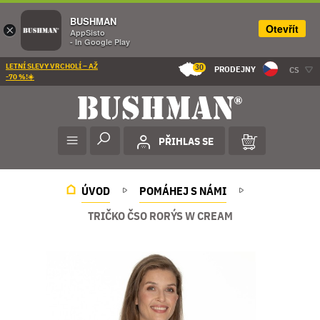
BUSHMAN
Otevřít
×
AppSisto
- In Google Play
LETNÍ SLEVY VRCHOLÍ – AŽ
30
PRODEJNY
CS
-70 %!☀️
PŘIHLAS SE
ÚVOD
POMÁHEJ S NÁMI
TRIČKO ČSO RORÝS W CREAM