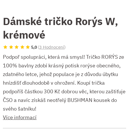
Dámské tričko Rorýs W,
krémové
(
3 Hodnocení
)
5,0
Podpoř spolupráci, která má smysl! Tričko RORÝS ze
100% bavlny zdobí krásný potisk rorýse obecného,
zdatného letce, jehož populace je z důvodu úbytku
hnízdišť dlouhodobě v ohrožení. Koupí trička
podpoříš částkou 300 Kč dobrou věc, kterou zaštiťuje
ČSO a navíc získáš neotřelý BUSHMAN kousek do
svého šatníku!
Více informací