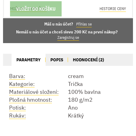
VLOŽIT DO KOŠÍKU
MOŽNOSTI DORUČENÍ
HISTORIE CENY
Máš u nás účet?
Přihlas se
Nemáš u nás účet a chceš slevu 200 Kč na první nákup?
Zaregistruj se
PARAMETRY
POPIS
HODNOCENÍ (2)
Barva:
cream
Kategorie:
Trička
Materiálové složení:
100% bavlna
Plošná hmotnost:
180 g/m2
Potisk:
Ano
Rukáv:
Krátký