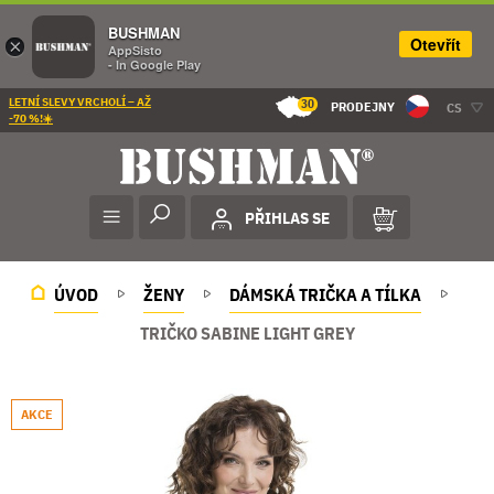
BUSHMAN
Otevřít
×
AppSisto
- In Google Play
LETNÍ SLEVY VRCHOLÍ – AŽ
30
PRODEJNY
CS
-70 %!☀️
PŘIHLAS SE
ÚVOD
ŽENY
DÁMSKÁ TRIČKA A TÍLKA
TRIČKO SABINE LIGHT GREY
AKCE