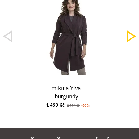
mikina Ylva
burgundy
1 499 Kč
2 999 Kč
-50 %