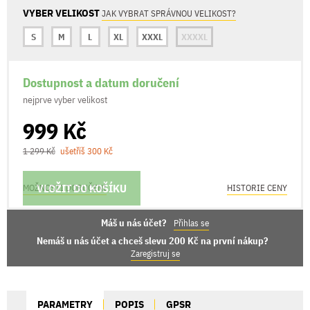
VYBER VELIKOST
JAK VYBRAT SPRÁVNOU VELIKOST?
S
M
L
XL
XXXL
XXXXL
Dostupnost a datum doručení
nejprve vyber velikost
999 Kč
1 299 Kč
ušetříš 300 Kč
VLOŽIT DO KOŠÍKU
MOŽNOSTI DORUČENÍ
HISTORIE CENY
Máš u nás účet?
Přihlas se
Nemáš u nás účet a chceš slevu 200 Kč na první nákup?
Zaregistruj se
PARAMETRY
POPIS
GPSR