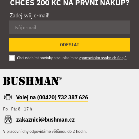
CHCEŠ 200 KČ NA PRVNÍ NÁKUP?
Zadej svůj e-mail!
ODESLAT
Chci odebírat novinky a souhlasím se
zpracováním osobních údajů
.
Volej na (00420) 732 387 626
Po - Pá: 8 - 17 h
zakaznici@bushman.cz
V pracovní dny odpovídáme většinou do 2 hodin.