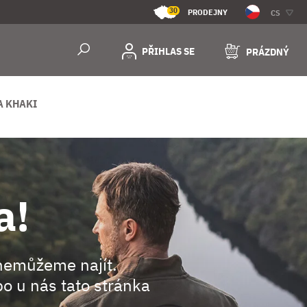
30
PRODEJNY
CS
PŘIHLAS SE
PRÁZDNÝ
A KHAKI
a!
nemůžeme najít.
o u nás tato stránka