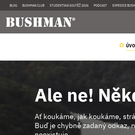
BLOG
BUSHMAN CLUB
STUDENTSKÁ SOUTĚŽ 2026
PODCAST
EXPEDICE BUSH
ÚVO
Ale ne! Něk
Ať koukáme, jak koukáme, st
Buď je chybně zadaný odkaz, n
neexistuje.