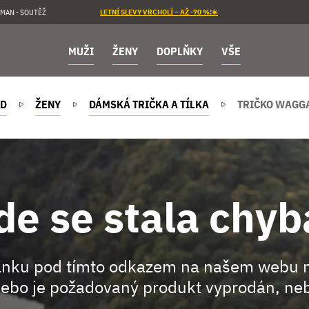
MAN - SOUTĚŽ
LETNÍ SLEVY VRCHOLÍ – AŽ -70 %!☀️
MUŽI
ŽENY
DOPLŇKY
VŠE
D
ŽENY
DÁMSKÁ TRIČKA A TÍLKA
TRIČKO WAGG
de se stala chyb
ránku pod tímto odkazem na našem webu 
ebo je požadovaný produkt vyprodán, neb