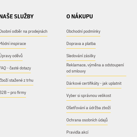
NAŠE SLUŽBY
O NÁKUPU
Osobní odběr na prodejnách
Obchodní podmínky
Módní inspirace
Doprava a platba
Úpravy oděvů
Sledování zásilky
Reklamace, výměna a odstoupení
FAQ - časté dotazy
od smlouvy
Zboží stažené z trhu
Dárkové certifikáty - jak uplatnit
B2B – pro firmy
Vyber si správnou velikost
Ošetřování a údržba zboží
Ochrana osobních údajů
Pravidla akcí