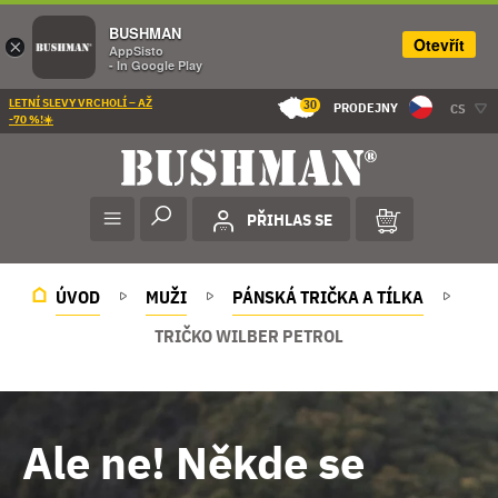
BUSHMAN
Otevřít
×
AppSisto
- In Google Play
LETNÍ SLEVY VRCHOLÍ – AŽ
30
PRODEJNY
CS
-70 %!☀️
PŘIHLAS SE
ÚVOD
MUŽI
PÁNSKÁ TRIČKA A TÍLKA
TRIČKO WILBER PETROL
Ale ne! Někde se