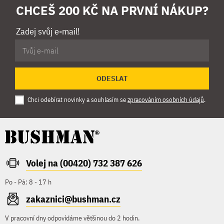
CHCEŠ 200 KČ NA PRVNÍ NÁKUP?
Zadej svůj e-mail!
ODESLAT
Chci odebírat novinky a souhlasím se
zpracováním osobních údajů
.
Volej na (00420) 732 387 626
Po - Pá: 8 - 17 h
zakaznici@bushman.cz
V pracovní dny odpovídáme většinou do 2 hodin.