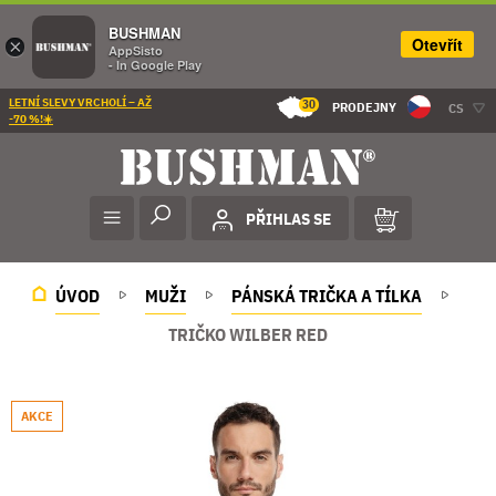
BUSHMAN
Otevřít
×
AppSisto
- In Google Play
LETNÍ SLEVY VRCHOLÍ – AŽ
30
PRODEJNY
CS
-70 %!☀️
PŘIHLAS SE
ÚVOD
MUŽI
PÁNSKÁ TRIČKA A TÍLKA
TRIČKO WILBER RED
AKCE