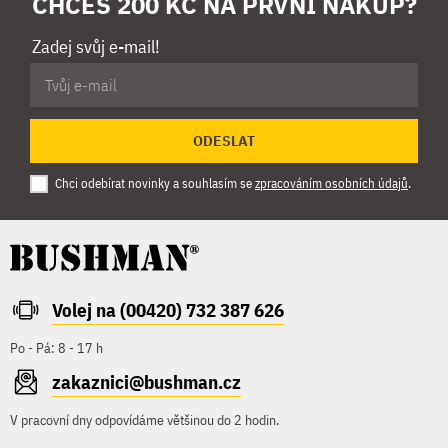
CHCEŠ 200 KČ NA PRVNÍ NÁKUP?
Zadej svůj e-mail!
ODESLAT
Chci odebírat novinky a souhlasím se
zpracováním osobních údajů
.
Volej na (00420) 732 387 626
Po - Pá: 8 - 17 h
zakaznici@bushman.cz
V pracovní dny odpovídáme většinou do 2 hodin.