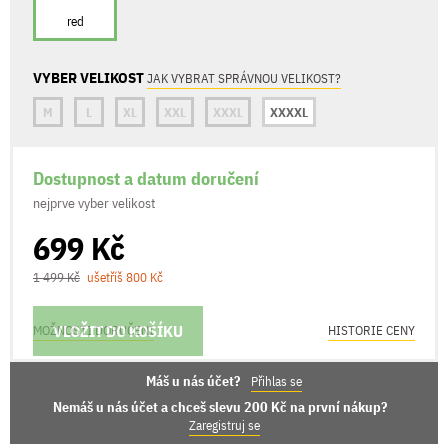
red
VYBER VELIKOST
JAK VYBRAT SPRÁVNOU VELIKOST?
M
L
XL
XXL
XXXL
XXXXL
Dostupnost a datum doručení
nejprve vyber velikost
699 Kč
1 499 Kč
ušetříš 800 Kč
VLOŽIT DO KOŠÍKU
MOŽNOSTI DORUČENÍ
HISTORIE CENY
Máš u nás účet?
Přihlas se
Nemáš u nás účet a chceš slevu 200 Kč na první nákup?
Zaregistruj se