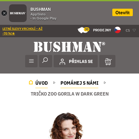
BUSHMAN
Otevřít
×
AppSisto
- In Google Play
LETNÍ SLEVY VRCHOLÍ – AŽ
30
PRODEJNY
CS
-70 %!☀️
PŘIHLAS SE
ÚVOD
POMÁHEJ S NÁMI
TRIČKO ZOO GORILA W DARK GREEN