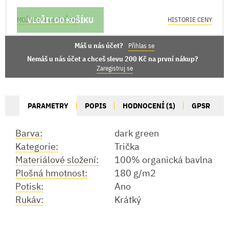
VLOŽIT DO KOŠÍKU
MOŽNOSTI DORUČENÍ
HISTORIE CENY
Máš u nás účet?
Přihlas se
Nemáš u nás účet a chceš slevu 200 Kč na první nákup?
Zaregistruj se
PARAMETRY
POPIS
HODNOCENÍ (1)
GPSR
Barva:
dark green
Kategorie:
Trička
Materiálové složení:
100% organická bavlna
Plošná hmotnost:
180 g/m2
Potisk:
Ano
Rukáv:
Krátký