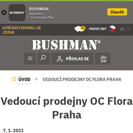
BUSHMAN
Otevřít
×
AppSisto
- In Google Play
LETNÍ SLEVY VRCHOLÍ – AŽ
30
PRODEJNY
CS
-70 %!☀️
PŘIHLAS SE
ÚVOD
VEDOUCÍ PRODEJNY OC FLORA PRAHA
Vedoucí prodejny OC Flora
Praha
7. 1. 2021