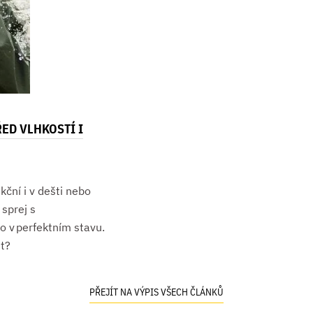
ED VLHKOSTÍ I
kční i v dešti nebo
sprej s
o v perfektním stavu.
st?
PŘEJÍT NA VÝPIS VŠECH ČLÁNKŮ