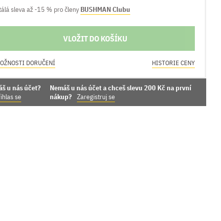
tálá sleva až -15 % pro členy
BUSHMAN Clubu
VLOŽIT DO KOŠÍKU
OŽNOSTI DORUČENÍ
HISTORIE CENY
áš u nás účet?
Nemáš u nás účet a chceš slevu 200 Kč na první
ihlas se
nákup?
Zaregistruj se