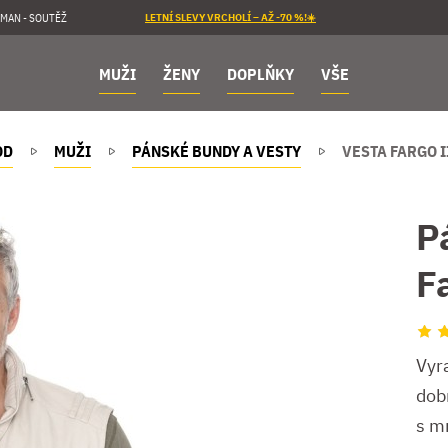
MAN - SOUTĚŽ
LETNÍ SLEVY VRCHOLÍ – AŽ -70 %!☀️
MUŽI
ŽENY
DOPLŇKY
VŠE
OD
MUŽI
PÁNSKÉ BUNDY A VESTY
VESTA FARGO I
P
F
Vyra
dob
s m