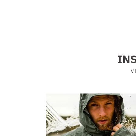
INS
V 