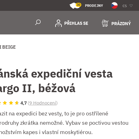
30
PRODEJNY
CS
PŘIHLAS SE
PRÁZDNÝ
I BEIGE
ánská expediční vesta
argo II, béžová
(
9 Hodnocení
)
4,7
zit na expedici bez vesty, to je pro ostřílené
rodruhy zkrátka nemožné. Vybav se poctivou vestou
nožstvím kapes i vlastní moskytiérou.