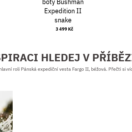
boty Bushman
Expedition II
snake
3 499 Kč
PIRACI HLEDEJ V PŘÍBĚ
hlavní roli Pánská expediční vesta Fargo II, béžová. Přečti si ví