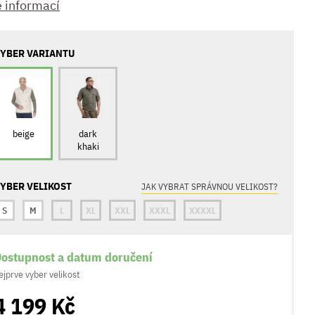
e informací
YBER VARIANTU
beige
dark
khaki
YBER VELIKOST
JAK VYBRAT SPRÁVNOU VELIKOST?
S
M
L
XL
XXL
XXXL
XXXXL
ostupnost a datum doručení
ejprve vyber velikost
4 199 Kč