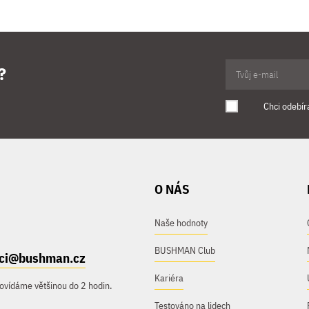
?
Chci odebír
O NÁS
Naše hodnoty
BUSHMAN Club
ici@bushman.cz
Kariéra
ovídáme většinou do 2 hodin.
Testováno na lidech