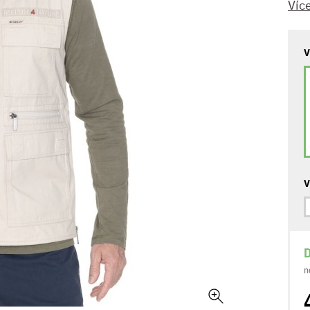
Víc
V
V
D
n