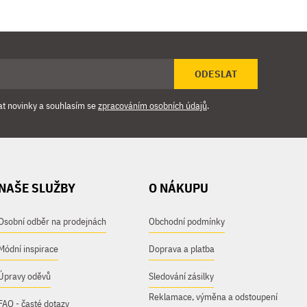
ODESLAT
at novinky a souhlasím se
zpracováním osobních údajů
.
NAŠE SLUŽBY
O NÁKUPU
Osobní odběr na prodejnách
Obchodní podmínky
Módní inspirace
Doprava a platba
Úpravy oděvů
Sledování zásilky
Reklamace, výměna a odstoupení
FAQ - časté dotazy