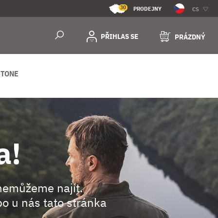
30
PRODEJNY
CS
PŘIHLAS SE
PRÁZDNÝ
STONE
a!
nemůžeme najít.
o u nás tato stránka