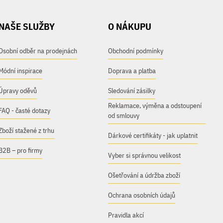
NAŠE SLUŽBY
O NÁKUPU
Osobní odběr na prodejnách
Obchodní podmínky
Módní inspirace
Doprava a platba
Úpravy oděvů
Sledování zásilky
Reklamace, výměna a odstoupení
FAQ - časté dotazy
od smlouvy
Zboží stažené z trhu
Dárkové certifikáty - jak uplatnit
B2B – pro firmy
Vyber si správnou velikost
Ošetřování a údržba zboží
Ochrana osobních údajů
Pravidla akcí