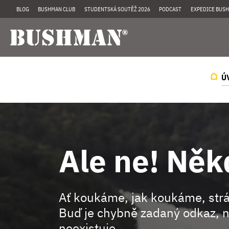
BLOG
BUSHMAN CLUB
STUDENTSKÁ SOUTĚŽ 2026
PODCAST
EXPEDICE BUSH
Ú
Ale ne! Něk
Ať koukáme, jak koukáme, st
Buď je chybně zadaný odkaz, n
neexistuje.