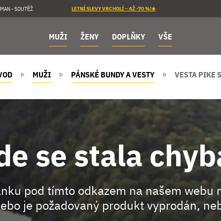
MAN - SOUTĚŽ
LETNÍ SLEVY VRCHOLÍ – AŽ -70 %!☀️
MUŽI
ŽENY
DOPLŇKY
VŠE
VOD
MUŽI
PÁNSKÉ BUNDY A VESTY
VESTA PIKE 
de se stala chyb
ránku pod tímto odkazem na našem webu 
ebo je požadovaný produkt vyprodán, neb