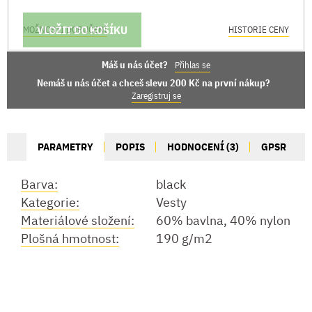
VLOŽIT DO KOŠÍKU
MOŽNOSTI DORUČENÍ
HISTORIE CENY
Máš u nás účet?
Přihlas se
Nemáš u nás účet a chceš slevu 200 Kč na první nákup?
Zaregistruj se
PARAMETRY
POPIS
HODNOCENÍ (3)
GPSR
Barva:
black
Kategorie:
Vesty
Materiálové složení:
60% bavlna, 40% nylon
Plošná hmotnost:
190 g/m2