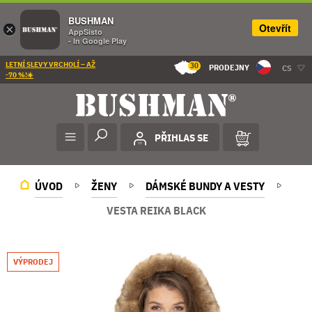
BUSHMAN
Otevřít
×
AppSisto
- In Google Play
LETNÍ SLEVY VRCHOLÍ – AŽ
30
PRODEJNY
CS
-70 %!☀️
PŘIHLAS SE
ÚVOD
ŽENY
DÁMSKÉ BUNDY A VESTY
VESTA REIKA BLACK
VÝPRODEJ