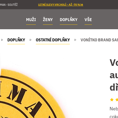
MAN - SOUTĚŽ
LETNÍ SLEVY VRCHOLÍ – AŽ -70 %!☀️
MUŽI
ŽENY
DOPLŇKY
VŠE
DOPLŇKY
OSTATNÍ DOPLŇKY
VONÍTKO BRAND S
V
a
d
Nebu
coko