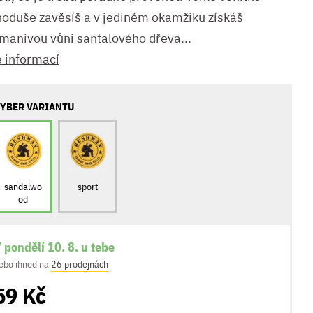
noduše zavěsíš a v jediném okamžiku získáš
manivou vůni santalového dřeva...
e informací
YBER VARIANTU
sandalwo
sport
od
 pondělí 10. 8. u tebe
ebo ihned na
26 prodejnách
59 Kč