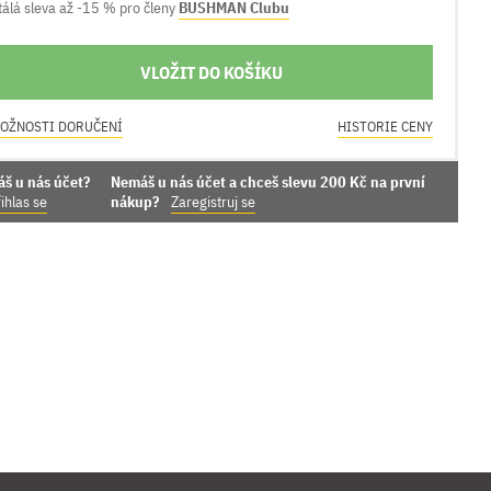
tálá sleva až -15 % pro členy
BUSHMAN Clubu
VLOŽIT DO KOŠÍKU
OŽNOSTI DORUČENÍ
HISTORIE CENY
áš u nás účet?
Nemáš u nás účet a chceš slevu 200 Kč na první
ihlas se
nákup?
Zaregistruj se