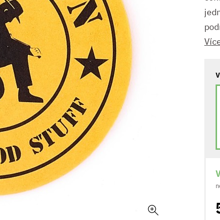
jed
pod
Víc
V
V
n