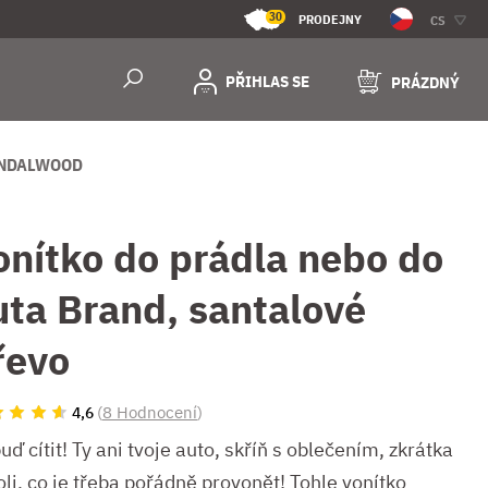
30
PRODEJNY
CS
PŘIHLAS SE
PRÁZDNÝ
ANDALWOOD
onítko do prádla nebo do
uta Brand, santalové
řevo
(
8 Hodnocení
)
4,6
ď cítit! Ty ani tvoje auto, skříň s oblečením, zkrátka
li, co je třeba pořádně provonět! Tohle vonítko