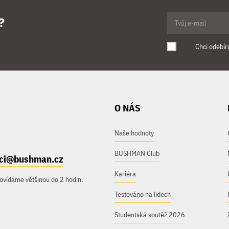
?
Chci odebír
O NÁS
Naše hodnoty
BUSHMAN Club
ici@bushman.cz
Kariéra
ovídáme většinou do 2 hodin.
Testováno na lidech
Studentská soutěž 2026