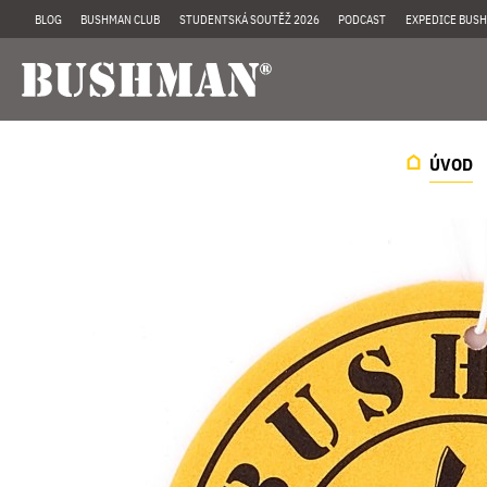
BLOG
BUSHMAN CLUB
STUDENTSKÁ SOUTĚŽ 2026
PODCAST
EXPEDICE BUSH
ÚVOD