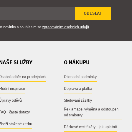
ODESLAT
at novinky a souhlasím se
zpracováním osobních údajů
.
NAŠE SLUŽBY
O NÁKUPU
Osobní odběr na prodejnách
Obchodní podmínky
Módní inspirace
Doprava a platba
Úpravy oděvů
Sledování zásilky
Reklamace, výměna a odstoupení
FAQ - časté dotazy
od smlouvy
Zboží stažené z trhu
Dárkové certifikáty - jak uplatnit