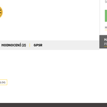
S
M
M
Př
HODNOCENÍ (2)
GPSR
ALOG