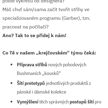
podle výkresu od designéra?
Máš chuť sám/sama začít tvořit střihy ve
specializovaném programu (Gerber), tzn.
pracovat na počítači?
Ano? Tak to se přidej k nám!
Co Tě v našem „krejčovském“ týmu čeká:
Příprava střihů
nových pohodových
Bushmaních „kousků“
Šití prototypů
jednotlivých produktů z
pánské i dámské kolekce
Vymýšlení
těch správných
postupů šití
pro