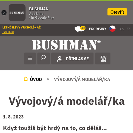
BUSHMAN
Otevřít
×
AppSisto
- In Google Play
LETNÍ SLEVY VRCHOLÍ – AŽ
30
PRODEJNY
CS
-70 %!☀️
PŘIHLAS SE
ÚVOD
VÝVOJOVÝ/Á MODELÁŘ/KA
Vývojový/á modelář/ka
1. 8. 2023
Když toužíš být hrdý na to, co děláš…