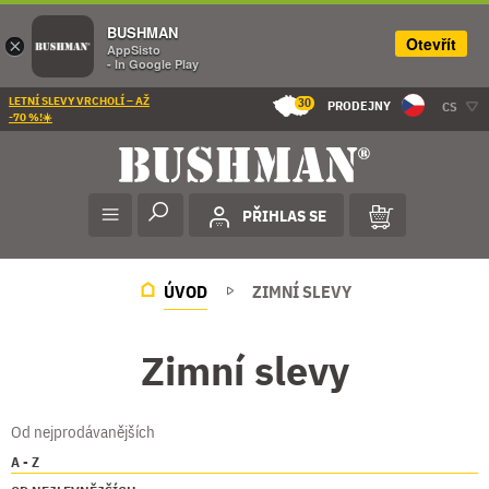
BUSHMAN
Otevřít
×
AppSisto
- In Google Play
LETNÍ SLEVY VRCHOLÍ – AŽ
30
PRODEJNY
CS
-70 %!☀️
PŘIHLAS SE
ÚVOD
ZIMNÍ SLEVY
Zimní slevy
Od nejprodávanějších
A - Z