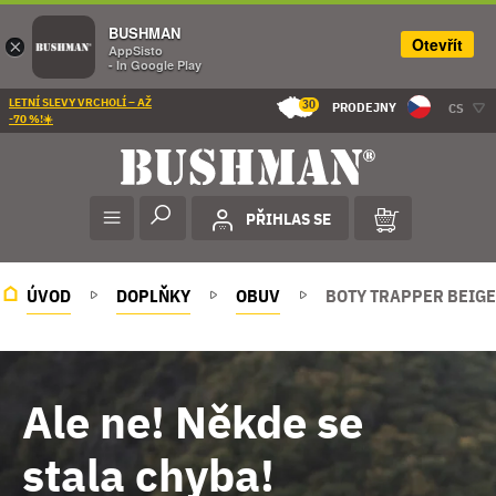
BUSHMAN
Otevřít
×
AppSisto
- In Google Play
LETNÍ SLEVY VRCHOLÍ – AŽ
30
PRODEJNY
CS
-70 %!☀️
PŘIHLAS SE
ÚVOD
DOPLŇKY
OBUV
BOTY TRAPPER BEIGE
Ale ne! Někde se
stala chyba!