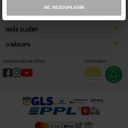
NE, NESOUHLASÍM
O NÁS
NAŠE SLUŽBY
O NÁKUPU
SLEDUJTE NÁS NA SÍTÍCH
CERTIFIKÁTY