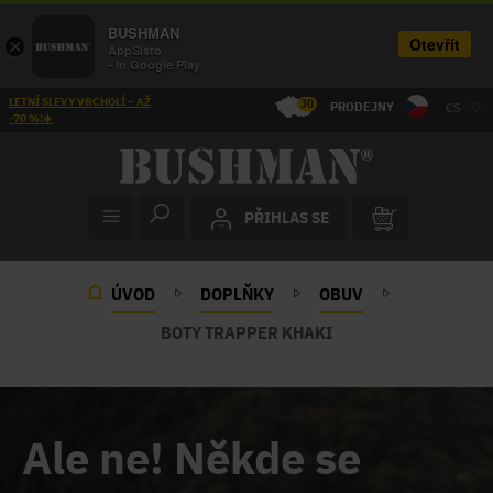
BUSHMAN
Otevřít
×
AppSisto
- In Google Play
LETNÍ SLEVY VRCHOLÍ – AŽ
30
PRODEJNY
CS
-70 %!☀️
PŘIHLAS SE
ÚVOD
DOPLŇKY
OBUV
BOTY TRAPPER KHAKI
Ale ne! Někde se