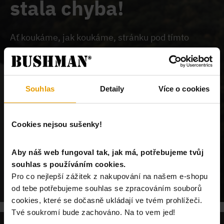
stala chyba!
Ať koukáme, jak koukáme, stránku pod tímto
odkazem na našem webu nemůžeme najít.
Buď je
chybně zadaný odkaz, nebo je požadovaný produkt
vyprodán, nebo u nás tato stránka neexistuje.
Souhlas
Detaily
Více o cookies
Cookies nejsou sušenky!
Aby náš web fungoval tak, jak má, potřebujeme tvůj
souhlas s používáním cookies.
POKRAČUJ NA ÚVODNÍ STRÁNKU
Pro co nejlepší zážitek z nakupování na našem e-shopu
od tebe potřebujeme souhlas se zpracováním souborů
cookies, které se dočasně ukládají ve tvém prohlížeči.
Tvé soukromí bude zachováno. Na to vem jed!