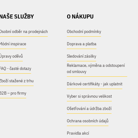
NAŠE SLUŽBY
O NÁKUPU
Osobní odběr na prodejnách
Obchodní podmínky
Módní inspirace
Doprava a platba
Úpravy oděvů
Sledování zásilky
Reklamace, výměna a odstoupení
FAQ - časté dotazy
od smlouvy
Zboží stažené z trhu
Dárkové certifikáty - jak uplatnit
B2B – pro firmy
Vyber si správnou velikost
Ošetřování a údržba zboží
Ochrana osobních údajů
Pravidla akcí