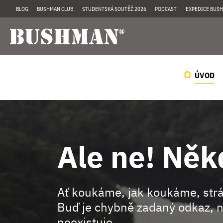
BLOG
BUSHMAN CLUB
STUDENTSKÁ SOUTĚŽ 2026
PODCAST
EXPEDICE BUSH
ÚVOD
Ale ne! Něk
Ať koukáme, jak koukáme, st
Buď je chybně zadaný odkaz, n
neexistuje.