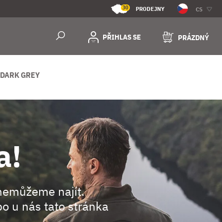
30
PRODEJNY
CS
PŘIHLAS SE
PRÁZDNÝ
 DARK GREY
a!
nemůžeme najít.
o u nás tato stránka