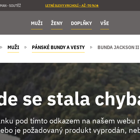
MAN - SOUTĚŽ
LETNÍ SLEVY VRCHOLÍ – AŽ -70 %!☀️
MUŽI
ŽENY
DOPLŇKY
VŠE
MUŽI
PÁNSKÉ BUNDY A VESTY
BUNDA JACKSON II
de se stala chyb
ránku pod tímto odkazem na našem webu 
ebo je požadovaný produkt vyprodán, neb