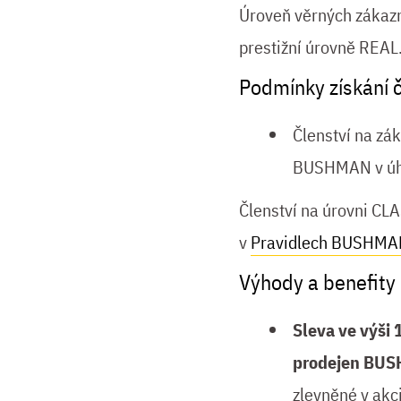
Úroveň věrných zákazní
prestižní úrovně REAL
Podmínky získání č
Členství na z
BUSHMAN v úhr
Členství na úrovni C
v
Pravidlech BUSHMA
Výhody a benefity
Sleva ve výši
prodejen BUS
zlevněné v akc