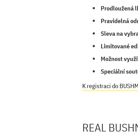
Prodloužená l
Pravidelná od
Sleva na vybr
Limitované ed
Možnost využi
Speciální sou
K registraci do BUSH
REAL BUSH