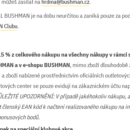
 můžeš zasílat na
hrdina@bushman.cz
.
EAL BUSHMAN je na dobu neurčitou a zaniká pouze za p
N Clubu
.
 15 % z celkového nákupu na všechny nákupy v rámci 
HMAN a v e-shopu BUSHMAN
, mimo zboží dlouhodobě 
i a zboží nabízené prostřednictvím oficiálních outlet
etových center se pouze evidují na zákaznickém účtu nap
LEŽITÉ UPOZORNĚNÍ: V případě jakéhokoliv nákupu, a t
t členský EAN kód k načtení realizovaného nákupu na in
 bonusových bodů.
nek na speciální klubové akce.