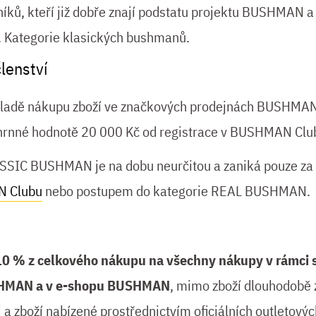
ků, kteří již dobře znají podstatu projektu BUSHMAN a 
. Kategorie klasických bushmanů.
lenství
ákladě nákupu zboží ve značkových prodejnách BUSHMAN
nné hodnotě 20 000 Kč od registrace v BUSHMAN Clu
LASSIC BUSHMAN je na dobu neurčitou a zaniká pouze z
N Clubu
nebo postupem do kategorie REAL BUSHMAN.
 10 % z celkového nákupu na všechny nákupy v rámci 
HMAN a v e-shopu BUSHMAN
, mimo zboží dlouhodobě 
i a zboží nabízené prostřednictvím oficiálních outlet