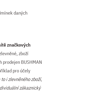
odmínek daných
sítě značkových
zlevněné, zboží
ových prodejen BUSHMAN
říklad pro účely
o i zlevněného zboží,
dividuální zákaznický