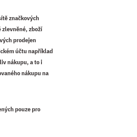
sítě značkových
zlevněné, zboží
ových prodejen
ickém účtu například
v nákupu, a to i
izovaného nákupu na
čených pouze pro