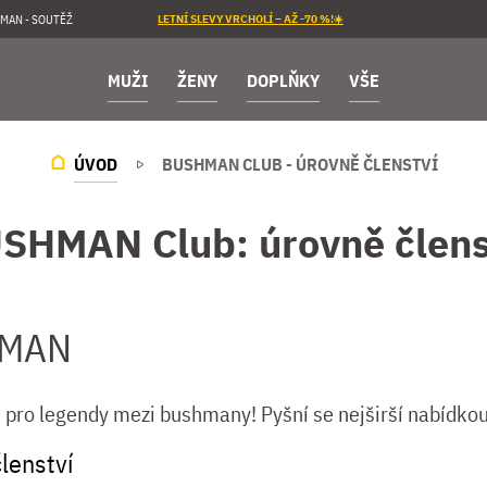
MAN - SOUTĚŽ
LETNÍ SLEVY VRCHOLÍ – AŽ -70 %!☀️
MUŽI
ŽENY
DOPLŇKY
VŠE
ÚVOD
BUSHMAN CLUB - ÚROVNĚ ČLENSTVÍ
SHMAN Club: úrovně člens
HMAN
ň pro legendy mezi bushmany! Pyšní se nejširší nabídkou
lenství