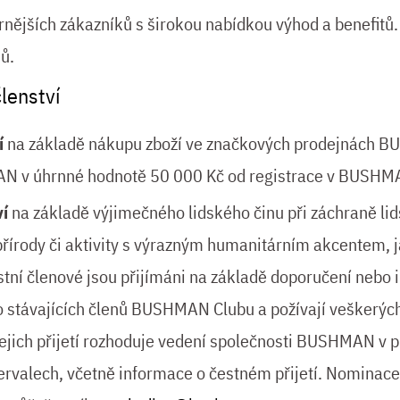
rnějších zákazníků s širokou nabídkou výhod a benefitů.
ů.
lenství
í
na základě nákupu zboží ve značkových prodejnách B
 v úhrnné hodnotě 50 000 Kč od registrace v BUSHMA
ví
na základě výjimečného lidského činu při záchraně lid
řírody či aktivity s výrazným humanitárním akcentem, 
stní členové jsou přijímáni na základě doporučení nebo 
o stávajících členů BUSHMAN Clubu a požívají veškerý
ich přijetí rozhoduje vedení společnosti BUSHMAN v p
ntervalech, včetně informace o čestném přijetí. Nominace