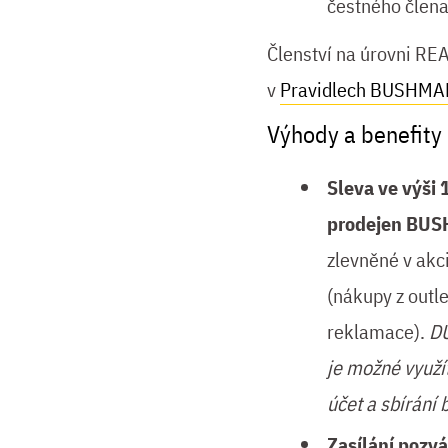
čestného člena
Členství na úrovni R
v
Pravidlech BUSHMA
Výhody a benefity
Sleva ve výši
prodejen BUS
zlevněné v akc
(nákupy z outl
reklamace).
DŮ
je možné využí
účet a sbírání
Zasílání pozvá