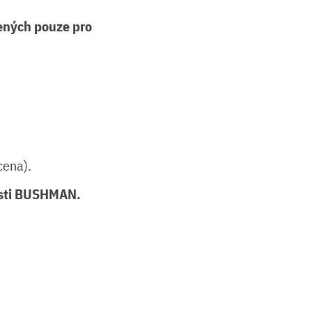
čených pouze pro
cena).
nosti BUSHMAN.