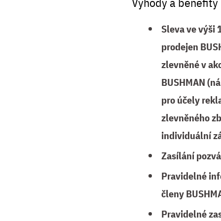
Výhody a benefity
Sleva ve výši
prodejen BUS
zlevněné v akc
BUSHMAN (náku
pro účely rek
zlevněného zb
individuální z
Zasílání pozvá
Pravidelné in
členy BUSHMA
Pravidelné za