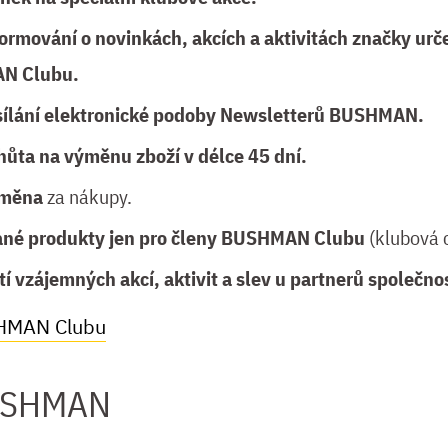
formování o novinkách, akcích a aktivitách značky ur
N Clubu.
sílání elektronické podoby Newsletterů BUSHMAN.
hůta na výměnu zboží v délce 45 dní.
dměna
za nákupy.
ané produkty jen pro členy BUSHMAN Clubu
(klubová 
tí vzájemných akcí, aktivit a slev u partnerů společ
SHMAN Clubu
USHMAN