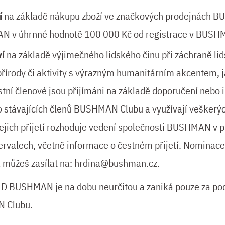
í
na základě nákupu zboží ve značkových prodejnách 
 v úhrnné hodnotě 100 000 Kč od registrace v BUSHM
ví
na základě výjimečného lidského činu při záchraně lid
řírody či aktivity s výrazným humanitárním akcentem, 
stní členové jsou přijímáni na základě doporučení nebo 
o stávajících členů BUSHMAN Clubu a využívají vešker
ich přijetí rozhoduje vedení společnosti BUSHMAN v p
ntervalech, včetně informace o čestném přijetí. Nominace
 můžeš zasílat na:
hrdina@bushman.cz
.
OLD BUSHMAN je na dobu neurčitou a zaniká pouze za p
N Clubu.