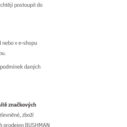
chtějí postoupit do
 nebo v e-shopu
bu.
a podmínek daných
sítě značkových
zlevněné, zboží
ových prodejen BUSHMAN