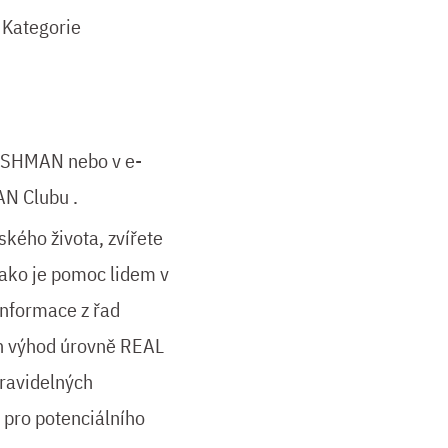
 Kategorie
USHMAN nebo v e-
N Clubu .
ského života, zvířete
jako je pomoc lidem v
informace z řad
ch výhod úrovně REAL
ravidelných
 pro potenciálního