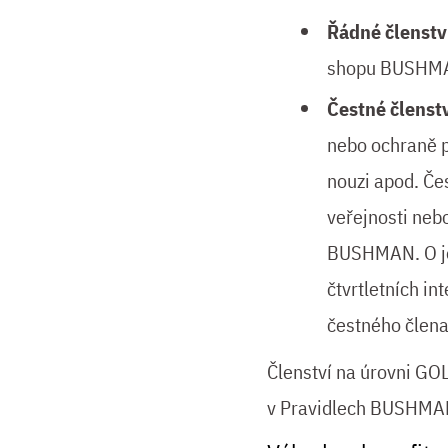
Řádné členstv
shopu BUSHMAN
Čestné členst
nebo ochraně p
nouzi apod. Če
veřejnosti neb
BUSHMAN. O jej
čtvrtletních i
čestného člena
Členství na úrovni G
v Pravidlech BUSHMA