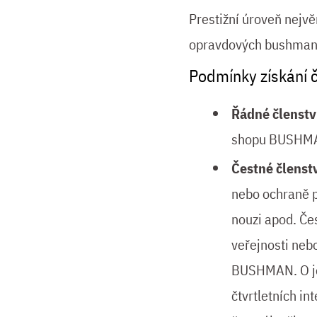
Prestižní úroveň nejvě
opravdových bushman
Podmínky získání č
Řádné členstv
shopu BUSHMAN
Čestné členst
nebo ochraně p
nouzi apod. Če
veřejnosti neb
BUSHMAN. O jej
čtvrtletních i