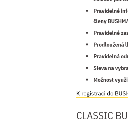
Pravidelné in
členy BUSHMA
Pravidelné za
Prodloužená l
Pravidelná o
Sleva na vybr
Možnost využi
K registraci do BU
CLASSIC B