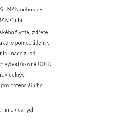
BUSHMAN nebo v e-
AN Clubu .
ského života, zvířete
jako je pomoc lidem v
informace z řad
ých výhod úrovně GOLD
ravidelných
 pro potenciálního
odmínek daných