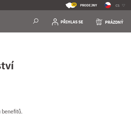
30
PRODEJNY
CS
PŘIHLAS SE
PRÁZDNÝ
tví
 benefitů.