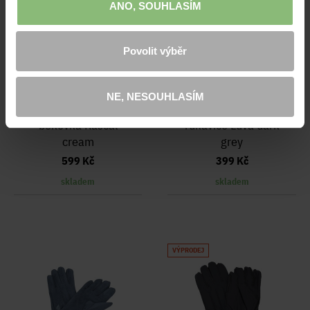
ANO, SOUHLASÍM
Povolit výběr
NE, NESOUHLASÍM
bekovka Rascal
rukavice Luva dark
cream
grey
599 Kč
399 Kč
skladem
skladem
VÝPRODEJ