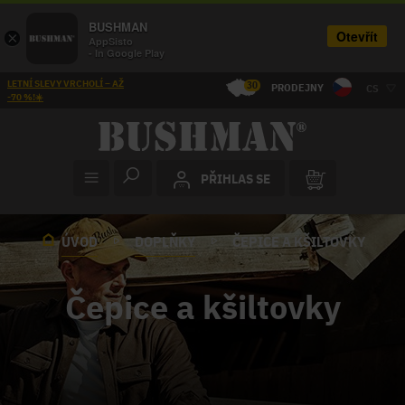
BUSHMAN
Otevřít
×
AppSisto
- In Google Play
LETNÍ SLEVY VRCHOLÍ – AŽ
30
PRODEJNY
CS
-70 %!☀️
PŘIHLAS SE
ÚVOD
DOPLŇKY
ČEPICE A KŠILTOVKY
Čepice a kšiltovky