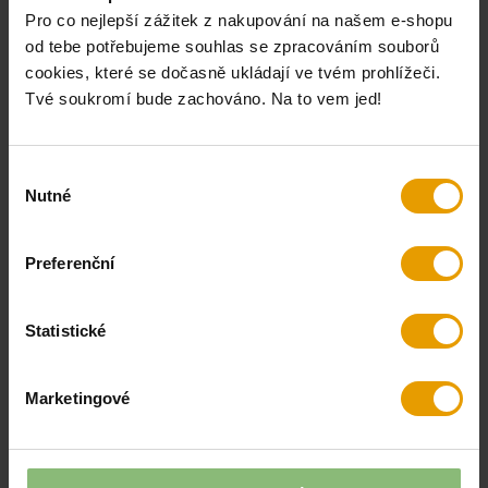
Pro co nejlepší zážitek z nakupování na našem e-shopu
rukavice Tonga
čepice Evas II
od tebe potřebujeme souhlas se zpracováním souborů
dark grey
khaki
cookies, které se dočasně ukládají ve tvém prohlížeči.
399 Kč
749 Kč
Tvé soukromí bude zachováno. Na to vem jed!
skladem
skladem
Výběr
Nutné
souhlasu
Preferenční
Statistické
Marketingové