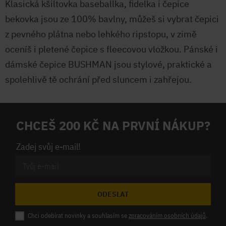
Klasická kšiltovka baseballka, fidelka i čepice
bekovka jsou ze 100% bavlny, můžeš si vybrat čepici
z pevného plátna nebo lehkého ripstopu, v zimě
oceníš i pletené čepice s fleecovou vložkou. Pánské i
dámské čepice BUSHMAN jsou stylové, praktické a
spolehlivě tě ochrání před sluncem i zahřejou.
CHCEŠ 200 KČ NA PRVNÍ NÁKUP?
Zadej svůj e-mail!
ODESLAT
Chci odebírat novinky a souhlasím se
zpracováním osobních údajů
.