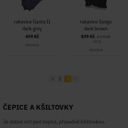
rukavice Ganto II
rukavice Sanga
dark grey
dark brown
459 Kč
839 Kč
1 199 Kč
-30 %
skladem
skladem
<
1
2
>
ČEPICE A KŠILTOVKY
Je dobré mít pod čepicí, případně kšiltovkou.