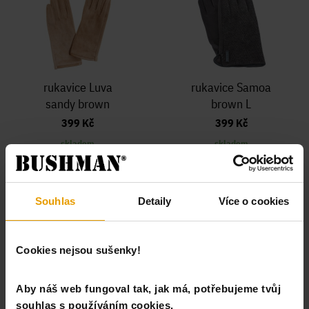
rukavice Luva
rukavice Samoa
sandy brown
brown L
399 Kč
399 Kč
skladem
skladem
Souhlas
Detaily
Více o cookies
Cookies nejsou sušenky!
Aby náš web fungoval tak, jak má, potřebujeme tvůj
souhlas s používáním cookies.