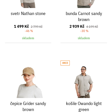
svetr Nathan stone
bunda Carnot sandy
brown
1 499 Kč
2 939 Kč
2 799 Kč
4 199 Kč
-46 %
-30 %
skladem
skladem
AKCE
čepice Grider sandy
košile Owando light
brown
green