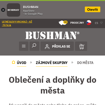
BUSHMAN
Otevřít
×
AppSisto
- In Google Play
LETNÍ SLEVY VRCHOLÍ – AŽ
30
PRODEJNY
CS
-70 %!☀️
PŘIHLAS SE
ÚVOD
ZÁJMOVÉ SKUPINY
DO MĚSTA
Oblečení a doplňky do
města