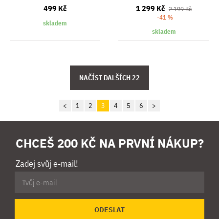
499 Kč
1 299 Kč
2 199 Kč
-41 %
skladem
skladem
<
1
2
3
4
5
6
>
CHCEŠ 200 KČ NA PRVNÍ NÁKUP?
Zadej svůj e-mail!
ODESLAT