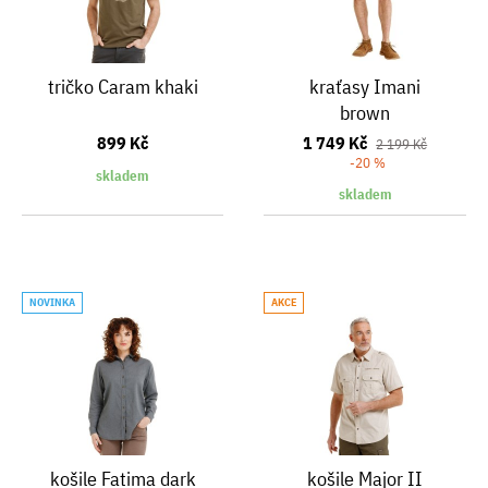
tričko Caram khaki
kraťasy Imani
brown
899 Kč
1 749 Kč
2 199 Kč
-20 %
skladem
skladem
NOVINKA
AKCE
košile Fatima dark
košile Major II