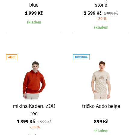
blue
stone
1 999 Kč
1 599 Kč
1 999 Kč
-20 %
skladem
skladem
AKCE
NOVINKA
mikina Kaderu ZOO
tričko Addo beige
red
1 399 Kč
899 Kč
1 999 Kč
-30 %
skladem