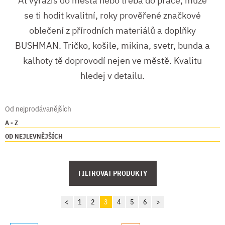
Ať vyrazíš do města nebo třeba do práce, může
se ti hodit kvalitní, roky prověřené značkové
oblečení z přírodních materiálů a doplňky
BUSHMAN. Tričko, košile, mikina, svetr, bunda a
kalhoty tě doprovodí nejen ve městě. Kvalitu
hledej v detailu.
Od nejprodávanějších
A - Z
OD NEJLEVNĚJŠÍCH
FILTROVAT PRODUKTY
<
1
2
3
4
5
6
>