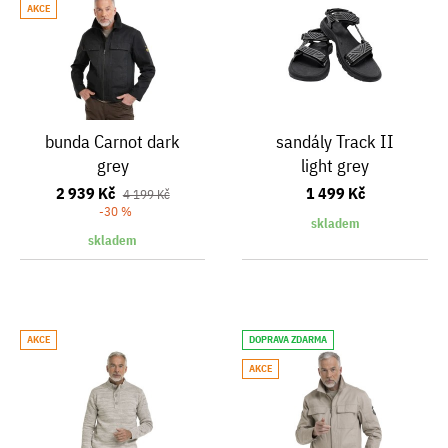
AKCE
bunda Carnot dark
sandály Track II
grey
light grey
2 939 Kč
1 499 Kč
4 199 Kč
-30 %
skladem
skladem
AKCE
DOPRAVA ZDARMA
AKCE