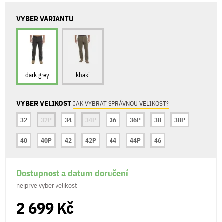
VYBER VARIANTU
dark grey
khaki
VYBER VELIKOST
JAK VYBRAT SPRÁVNOU VELIKOST?
32
32P
34
34P
36
36P
38
38P
40
40P
42
42P
44
44P
46
Dostupnost a datum doručení
nejprve vyber velikost
2 699 Kč