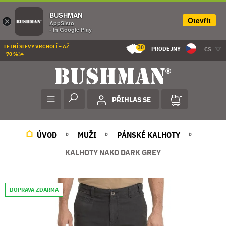
BUSHMAN
Otevřít
×
AppSisto
- In Google Play
LETNÍ SLEVY VRCHOLÍ – AŽ
30
PRODEJNY
CS
-70 %!☀️
PŘIHLAS SE
ÚVOD
MUŽI
PÁNSKÉ KALHOTY
KALHOTY NAKO DARK GREY
DOPRAVA ZDARMA