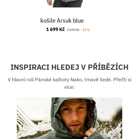
košile Arsuk blue
1 699 Kč
2 199 Kč
-23 %
INSPIRACI HLEDEJ V PŘÍBĚZÍCH
V hlavní roli Pánské kalhoty Nako, tmavě šedé. Přečti si
více: