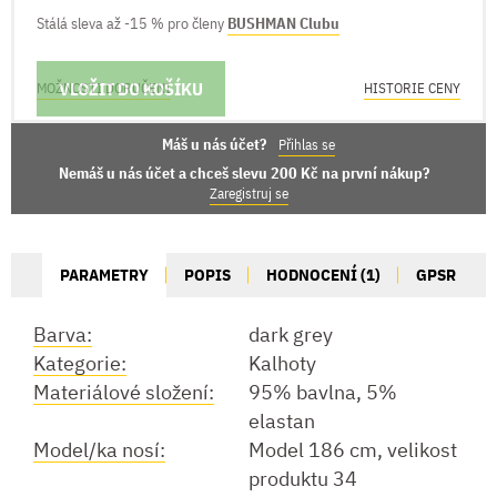
Stálá sleva až -15 % pro členy
BUSHMAN Clubu
VLOŽIT DO KOŠÍKU
MOŽNOSTI DORUČENÍ
HISTORIE CENY
Máš u nás účet?
Přihlas se
Nemáš u nás účet a chceš slevu 200 Kč na první nákup?
Zaregistruj se
PARAMETRY
POPIS
HODNOCENÍ (1)
GPSR
Barva:
dark grey
Kategorie:
Kalhoty
Materiálové složení:
95% bavlna, 5%
elastan
Model/ka nosí:
Model 186 cm, velikost
produktu 34