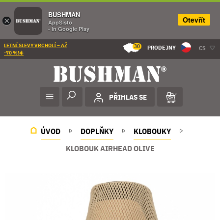
BUSHMAN
Otevřít
×
AppSisto
- In Google Play
LETNÍ SLEVY VRCHOLÍ – AŽ
30
PRODEJNY
CS
-70 %!☀️
PŘIHLAS SE
ÚVOD
DOPLŇKY
KLOBOUKY
KLOBOUK AIRHEAD OLIVE