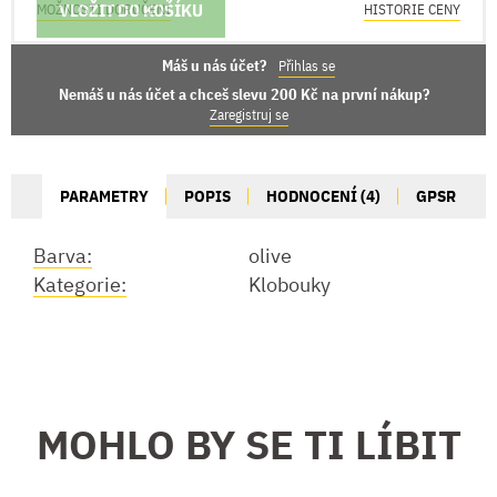
VLOŽIT DO KOŠÍKU
MOŽNOSTI DORUČENÍ
HISTORIE CENY
Máš u nás účet?
Přihlas se
Nemáš u nás účet a chceš slevu 200 Kč na první nákup?
Zaregistruj se
PARAMETRY
POPIS
HODNOCENÍ (4)
GPSR
Barva:
olive
Kategorie:
Klobouky
MOHLO BY SE TI LÍBIT