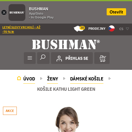
BUSHMAN
Otevřít
×
AppSisto
- In Google Play
LETNÍ SLEVY VRCHOLÍ – AŽ
30
PRODEJNY
CS
-70 %!☀️
PŘIHLAS SE
ÚVOD
ŽENY
DÁMSKÉ KOŠILE
KOŠILE KATHU LIGHT GREEN
AKCE