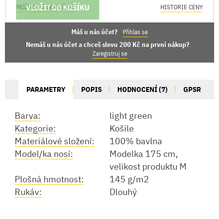
VLOŽIT DO KOŠÍKU
MOŽNOSTI DORUČENÍ
HISTORIE CENY
Máš u nás účet?
Přihlas se
Nemáš u nás účet a chceš slevu 200 Kč na první nákup?
Zaregistruj se
PARAMETRY
POPIS
HODNOCENÍ (7)
GPSR
Barva:
light green
Kategorie:
Košile
Materiálové složení:
100% bavlna
Model/ka nosí:
Modelka 175 cm,
velikost produktu M
Plošná hmotnost:
145 g/m2
Rukáv:
Dlouhý