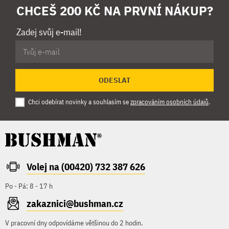
CHCEŠ 200 KČ NA PRVNÍ NÁKUP?
Zadej svůj e-mail!
ODESLAT
Chci odebírat novinky a souhlasím se
zpracováním osobních údajů
.
Volej na (00420) 732 387 626
Po - Pá: 8 - 17 h
zakaznici@bushman.cz
V pracovní dny odpovídáme většinou do 2 hodin.