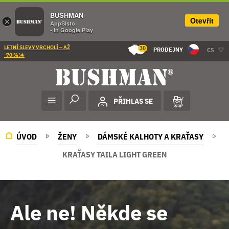
BUSHMAN
Otevřít
×
AppSisto
- In Google Play
LETNÍ SLEVY VRCHOLÍ – AŽ
30
PRODEJNY
CS
-70 %!☀️
PŘIHLAS SE
ÚVOD
ŽENY
DÁMSKÉ KALHOTY A KRAŤASY
KRAŤASY TAILA LIGHT GREEN
Ale ne! Někde se