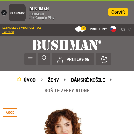
BUSHMAN
Otevřít
×
AppSisto
- In Google Play
LETNÍ SLEVY VRCHOLÍ – AŽ
30
PRODEJNY
CS
-70 %!☀️
PŘIHLAS SE
ÚVOD
ŽENY
DÁMSKÉ KOŠILE
KOŠILE ZEEBA STONE
AKCE