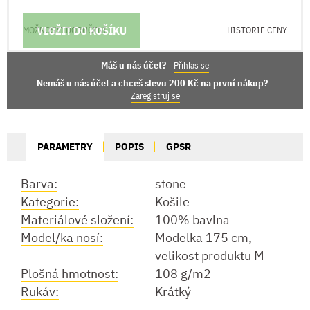
VLOŽIT DO KOŠÍKU
MOŽNOSTI DORUČENÍ
HISTORIE CENY
Máš u nás účet?
Přihlas se
Nemáš u nás účet a chceš slevu 200 Kč na první nákup?
Zaregistruj se
PARAMETRY
POPIS
GPSR
Barva:
stone
Kategorie:
Košile
Materiálové složení:
100% bavlna
Model/ka nosí:
Modelka 175 cm,
velikost produktu M
Plošná hmotnost:
108 g/m2
Rukáv:
Krátký