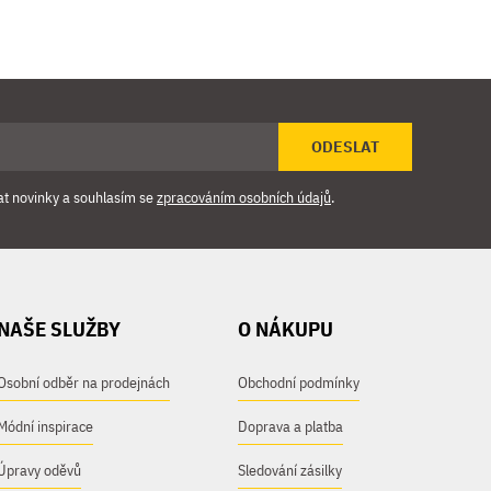
ODESLAT
at novinky a souhlasím se
zpracováním osobních údajů
.
NAŠE SLUŽBY
O NÁKUPU
Osobní odběr na prodejnách
Obchodní podmínky
Módní inspirace
Doprava a platba
Úpravy oděvů
Sledování zásilky