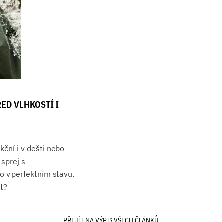
ED VLHKOSTÍ I
kční i v dešti nebo
sprej s
o v perfektním stavu.
st?
PŘEJÍT NA VÝPIS VŠECH ČLÁNKŮ