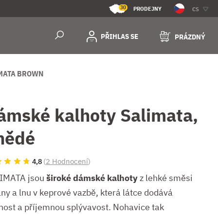
30
PRODEJNY
CS
PŘIHLAS SE
PRÁZDNÝ
MATA BROWN
ámské kalhoty Salimata,
nědé
(
2 Hodnocení
)
4,8
IMATA jsou
široké dámské kalhoty
z lehké směsi
lny a lnu v keprové vazbě, která látce dodává
nost a příjemnou splývavost. Nohavice tak