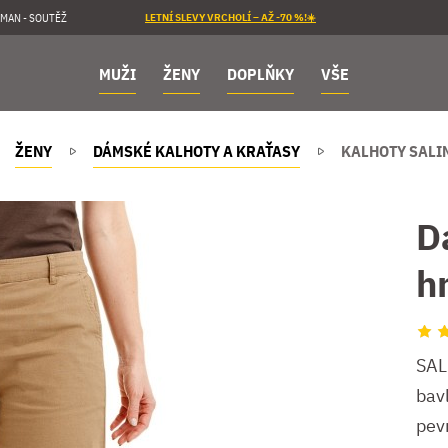
MAN - SOUTĚŽ
LETNÍ SLEVY VRCHOLÍ – AŽ -70 %!☀️
MUŽI
ŽENY
DOPLŇKY
VŠE
ŽENY
DÁMSKÉ KALHOTY A KRAŤASY
KALHOTY SALI
D
h
SAL
bav
pev