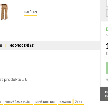
DALŠÍ (2)
D
n
IS
HODNOCENÍ (1)
S
st produktu 36
M
M
Př
Y
VOLNÝ ČAS A PRÁCE
NOVÁ KOLEKCE
KATALOG
ŽENY