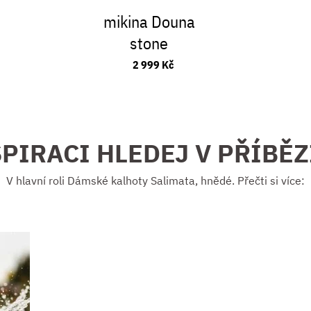
mikina Douna
stone
2 999 Kč
PIRACI HLEDEJ V PŘÍBĚ
V hlavní roli Dámské kalhoty Salimata, hnědé. Přečti si více: