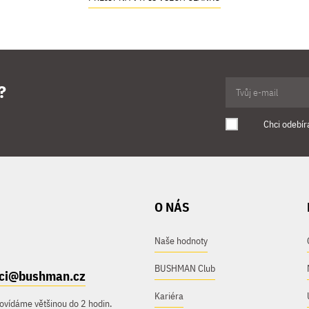
?
Chci odebír
O NÁS
Naše hodnoty
BUSHMAN Club
ici@bushman.cz
Kariéra
ovídáme většinou do 2 hodin.