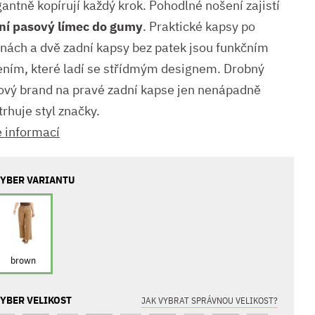
antně kopírují každý krok. Pohodlné nošení zajistí
ní pasový límec do gumy
. Praktické kapsy po
anách a dvě zadní kapsy bez patek jsou funkčním
ením, které ladí se střídmým designem. Drobný
ový brand na pravé zadní kapse jen nenápadně
rhuje styl značky.
e informací
YBER VARIANTU
brown
YBER VELIKOST
JAK VYBRAT SPRÁVNOU VELIKOST?