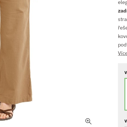
eleg
zad
str
řeš
kov
podt
Víc
V
V