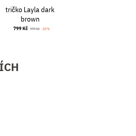
tričko Layla dark
Bush
brown
Impreg
150
799 Kč
999 Kč
-20 %
349 
ZÍCH