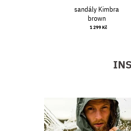
sandály Kimbra
brown
1 299 Kč
INS