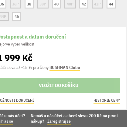
36
36P
38
38P
40
40P
42
42P
44
44P
46
ostupnost a datum doručení
ejprve vyber velikost
1 999 Kč
tálá sleva až -15 % pro členy
BUSHMAN Clubu
VLOŽIT DO KOŠÍKU
OŽNOSTI DORUČENÍ
HISTORIE CENY
áš u nás účet?
Nemáš u nás účet a chceš slevu 200 Kč na první
ihlas se
nákup?
Zaregistruj se