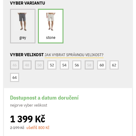
VYBER VARIANTU
grey
stone
VYBER VELIKOST
JAK VYBRAT SPRÁVNOU VELIKOST?
46
48
50
52
54
56
58
60
62
64
Dostupnost a datum doručení
nejprve vyber velikost
1 399 Kč
2 199 Kč
ušetříš 800 Kč