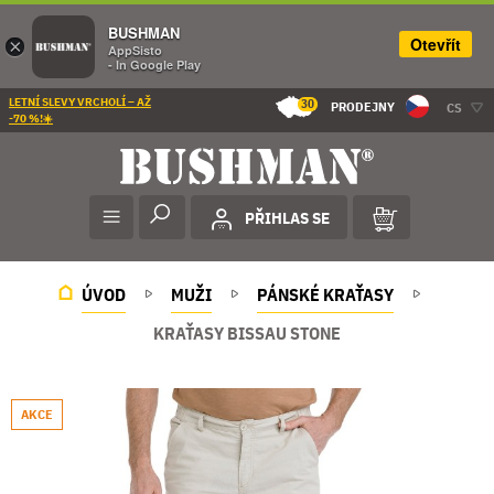
BUSHMAN
Otevřít
×
AppSisto
- In Google Play
LETNÍ SLEVY VRCHOLÍ – AŽ
30
PRODEJNY
CS
-70 %!☀️
PŘIHLAS SE
ÚVOD
MUŽI
PÁNSKÉ KRAŤASY
KRAŤASY BISSAU STONE
AKCE