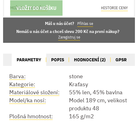
VLOŽIT DO KOŠÍKU
MOŽNOSTI DORUČENÍ
HISTORIE CENY
Máš u nás účet?
Přihlas se
Nemáš u nás účet a chceš slevu 200 Kč na první nákup?
Zaregistruj se
PARAMETRY
POPIS
HODNOCENÍ (2)
GPSR
Barva:
stone
Kategorie:
Kraťasy
Materiálové složení:
55% len, 45% bavlna
Model/ka nosí:
Model 189 cm, velikost
produktu 48
Plošná hmotnost:
165 g/m2