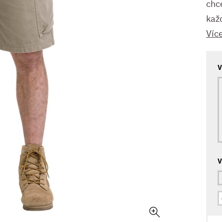
chc
kaž
Víc
V
V