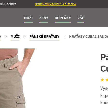
MAN - SOUTĚŽ
LETNÍ SLEVY VRCHOLÍ – AŽ -70 %!☀️
MUŽI
ŽENY
DOPLŇKY
VŠE
D
MUŽI
PÁNSKÉ KRAŤASY
KRAŤASY CUBAL SAND
P
C
Vys
kap
kou