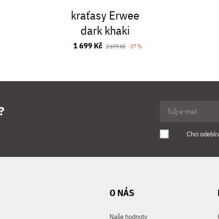
kraťasy Erwee
dark khaki
1 699 Kč
2 699 Kč
-37 %
?
Chci odebír
O NÁS
Naše hodnoty