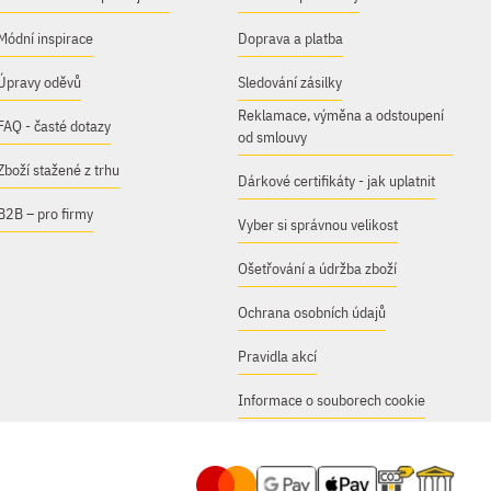
Módní inspirace
Doprava a platba
Úpravy oděvů
Sledování zásilky
Reklamace, výměna a odstoupení
FAQ - časté dotazy
od smlouvy
Zboží stažené z trhu
Dárkové certifikáty - jak uplatnit
B2B – pro firmy
Vyber si správnou velikost
Ošetřování a údržba zboží
Ochrana osobních údajů
Pravidla akcí
Informace o souborech cookie