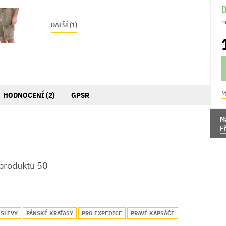
D
n
DALŠÍ (1)
M
HODNOCENÍ (2)
GPSR
M
Př
 produktu 50
 SLEVY
PÁNSKÉ KRAŤASY
PRO EXPEDICE
PRAVÉ KAPSÁČE