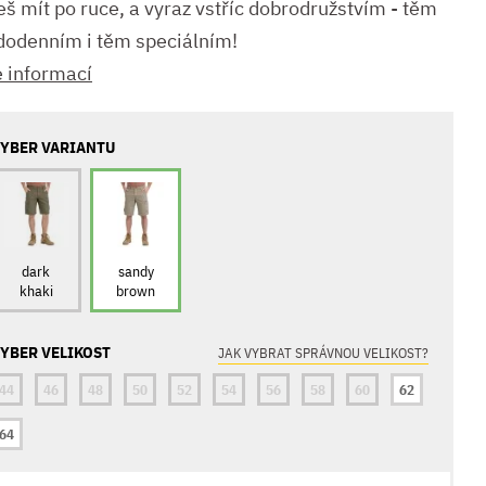
eš mít po ruce, a vyraz vstříc dobrodružstvím - těm
dodenním i těm speciálním!
e informací
YBER VARIANTU
dark
sandy
khaki
brown
YBER VELIKOST
JAK VYBRAT SPRÁVNOU VELIKOST?
44
46
48
50
52
54
56
58
60
62
64