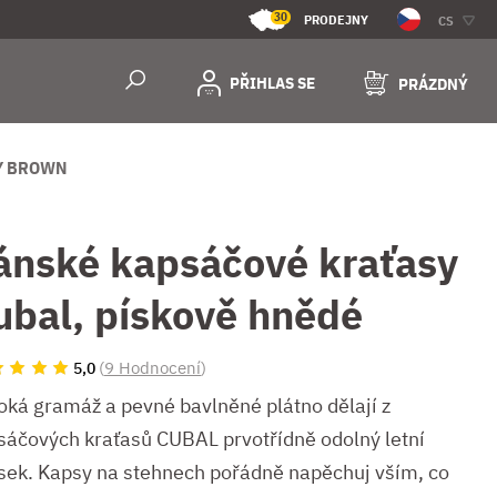
30
PRODEJNY
CS
PŘIHLAS SE
PRÁZDNÝ
Y BROWN
ánské kapsáčové kraťasy
ubal, pískově hnědé
(
9 Hodnocení
)
5,0
oká gramáž a pevné bavlněné plátno dělají z
sáčových kraťasů CUBAL prvotřídně odolný letní
sek. Kapsy na stehnech pořádně napěchuj vším, co