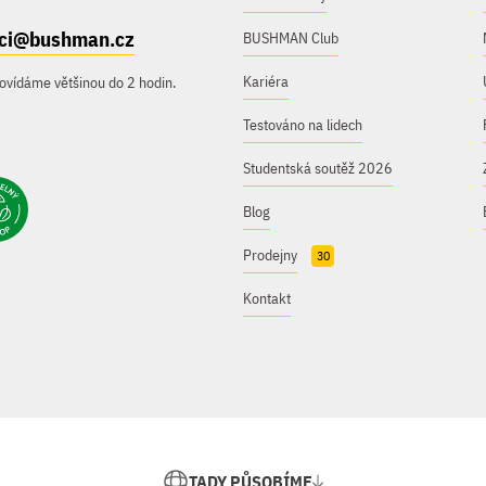
ici@bushman.cz
BUSHMAN Club
Kariéra
ovídáme většinou do 2 hodin.
Testováno na lidech
Studentská soutěž 2026
Blog
Prodejny
30
Kontakt
TADY PŮSOBÍME