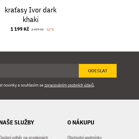
kraťasy Ivor dark
kraťasy 
khaki
khak
1 199 Kč
2 699
2 499 Kč
-52 %
ODESLAT
at novinky a souhlasím se
zpracováním osobních údajů
.
NAŠE SLUŽBY
O NÁKUPU
Osobní odběr na prodejnách
Obchodní podmínky