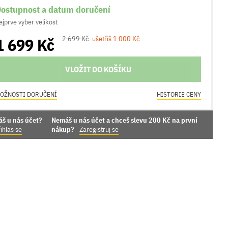
ostupnost a datum doručení
ejprve vyber velikost
1 699 Kč
2 699 Kč
ušetříš 1 000 Kč
VLOŽIT DO KOŠÍKU
OŽNOSTI DORUČENÍ
HISTORIE CENY
áš u nás účet?
Nemáš u nás účet a chceš slevu 200 Kč na první
ihlas se
nákup?
Zaregistruj se