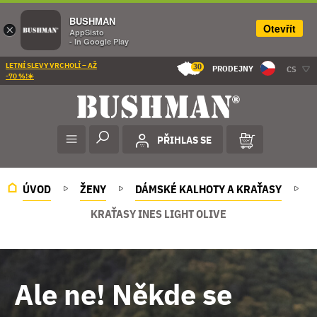
BUSHMAN
Otevřít
×
AppSisto
- In Google Play
LETNÍ SLEVY VRCHOLÍ – AŽ
30
PRODEJNY
CS
-70 %!☀️
PŘIHLAS SE
ÚVOD
ŽENY
DÁMSKÉ KALHOTY A KRAŤASY
KRAŤASY INES LIGHT OLIVE
Ale ne! Někde se