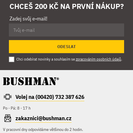
CHCEŠ 200 KČ NA PRVNÍ NÁKUP?
Zadej svůj e-mail!
ODESLAT
Chci odebírat novinky a souhlasím se
zpracováním osobních údajů
.
Volej na (00420) 732 387 626
Po - Pá: 8 - 17 h
zakaznici@bushman.cz
V pracovní dny odpovídáme většinou do 2 hodin.