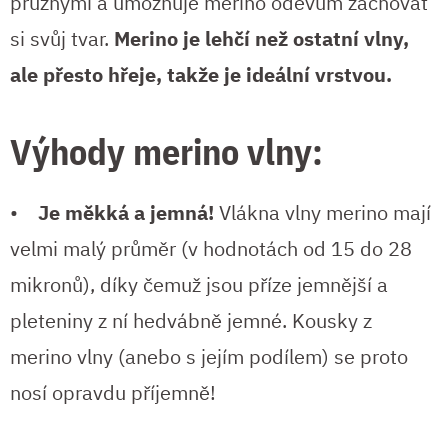
pružnými a umožňuje merino oděvům zachovat
si svůj tvar.
Merino je lehčí než ostatní vlny,
ale přesto hřeje, takže je ideální vrstvou.
Výhody merino vlny:
•
Je měkká a jemná!
Vlákna vlny merino mají
velmi malý průměr (v hodnotách od 15 do 28
mikronů), díky čemuž jsou příze jemnější a
pleteniny z ní hedvábně jemné. Kousky z
merino vlny (anebo s jejím podílem) se proto
nosí opravdu příjemně!