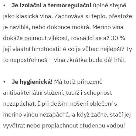
•
Je izolační a termoregulační
úplně stejně
jako klasická vlna. Zachovává si teplo, přestože
je navlhlá, nebo dokonce mokrá. Merino vlna
dokáže pojmout vlhkost, rovnající se až 30 %
její vlastní hmotnosti! A co je vůbec nejlepší? Ty
to nepostřehneš – vlna zkrátka bude dál hřát.
•
Je hygienická!
Má totiž přirozeně
antibakteriální složení, tudíž i schopnost
nezapáchat. I při delším nošení oblečení s
merino vlnou nezapáchá, a když začne, stačí jej
vyvětrat nebo propláchnout studenou vodou!