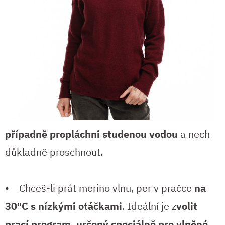
případně propláchni studenou vodou
a nech
důkladně proschnout.
• Chceš-li prát merino vlnu, per v pračce
na
30ºC s nízkými otáčkami
. Ideální je z
volit
prací program, určený speciálně pro vlněné