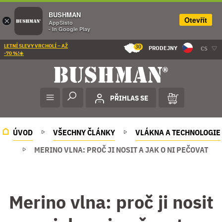
BUSHMAN
Otevřít
×
AppSisto
- In Google Play
LETNÍ SLEVY VRCHOLÍ – AŽ
30
PRODEJNY
CS
-70 %!☀️
PŘIHLAS SE
ÚVOD
VŠECHNY ČLÁNKY
VLÁKNA A TECHNOLOGIE
MERINO VLNA: PROČ JI NOSIT A JAK O NI PEČOVAT
Merino vlna: proč ji nosit