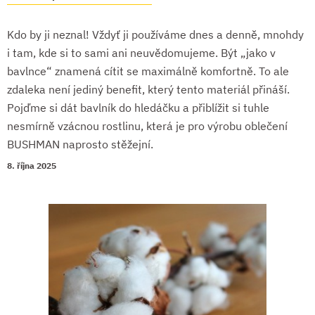
Kdo by ji neznal! Vždyť ji používáme dnes a denně, mnohdy
i tam, kde si to sami ani neuvědomujeme. Být „jako v
bavlnce“ znamená cítit se maximálně komfortně. To ale
zdaleka není jediný benefit, který tento materiál přináší.
Pojďme si dát bavlník do hledáčku a přiblížit si tuhle
nesmírně vzácnou rostlinu, která je pro výrobu oblečení
BUSHMAN naprosto stěžejní.
8. října 2025