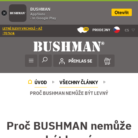
BUSHMAN
Otevřít
×
AppSisto
- In Google Play
LETNÍ SLEVY VRCHOLÍ – AŽ
30
PRODEJNY
CS
-70 %!☀️
PŘIHLAS SE
ÚVOD
VŠECHNY ČLÁNKY
PROČ BUSHMAN NEMŮŽE BÝT LEVNÝ
Proč BUSHMAN nemůže