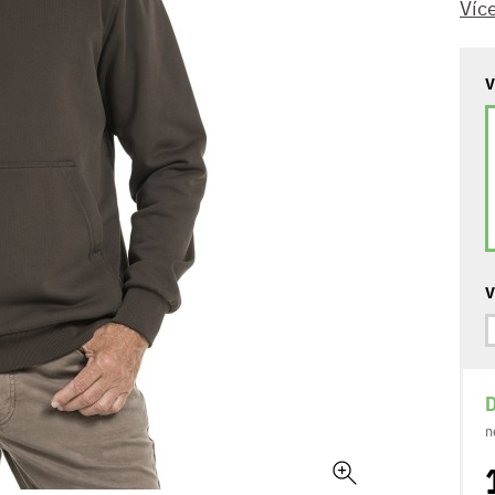
Víc
V
V
D
n