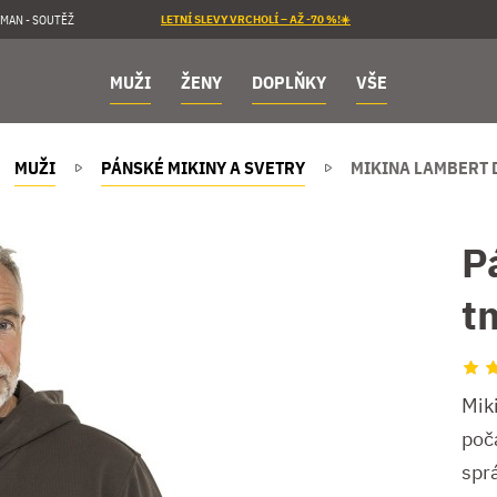
MAN - SOUTĚŽ
LETNÍ SLEVY VRCHOLÍ – AŽ -70 %!☀️
MUŽI
ŽENY
DOPLŇKY
VŠE
MUŽI
PÁNSKÉ MIKINY A SVETRY
MIKINA LAMBERT
P
t
Mik
poča
spr