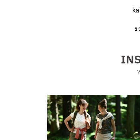
ka
1 
INS
V