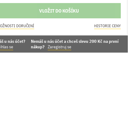
VLOŽIT DO KOŠÍKU
OŽNOSTI DORUČENÍ
HISTORIE CENY
áš u nás účet?
Nemáš u nás účet a chceš slevu 200 Kč na první
ihlas se
nákup?
Zaregistruj se