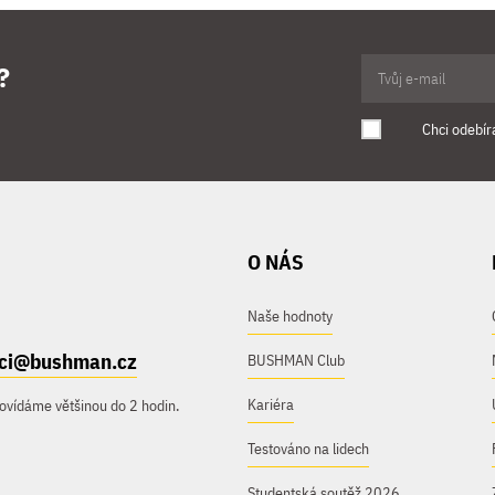
?
Chci odebír
O NÁS
Naše hodnoty
ici@bushman.cz
BUSHMAN Club
Kariéra
ovídáme většinou do 2 hodin.
Testováno na lidech
Studentská soutěž 2026