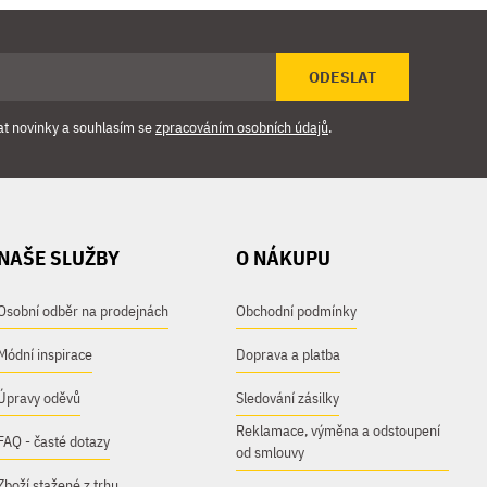
ODESLAT
at novinky a souhlasím se
zpracováním osobních údajů
.
NAŠE SLUŽBY
O NÁKUPU
Osobní odběr na prodejnách
Obchodní podmínky
Módní inspirace
Doprava a platba
Úpravy oděvů
Sledování zásilky
Reklamace, výměna a odstoupení
FAQ - časté dotazy
od smlouvy
Zboží stažené z trhu