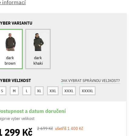
e informací
YBER VARIANTU
dark
dark
brown
khaki
YBER VELIKOST
JAK VYBRAT SPRÁVNOU VELIKOST?
S
M
L
XL
XXL
XXXL
XXXXL
ostupnost a datum doručení
ejprve vyber velikost
1 299 Kč
2 699 Kč
ušetříš 1 400 Kč