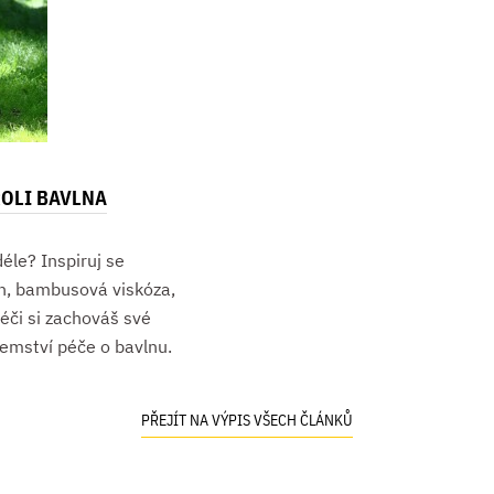
ROLI BAVLNA
éle? Inspiruj se
len, bambusová viskóza,
péči si zachováš své
emství péče o bavlnu.
PŘEJÍT NA VÝPIS VŠECH ČLÁNKŮ