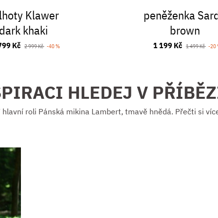
lhoty Klawer
peněženka Sar
dark khaki
brown
799 Kč
1 199 Kč
2 999 Kč
-40 %
1 499 Kč
-20
PIRACI HLEDEJ V PŘÍBĚ
 hlavní roli Pánská mikina Lambert, tmavě hnědá. Přečti si víc