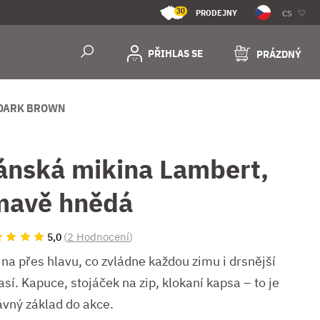
30
PRODEJNY
CS
PŘIHLAS SE
PRÁZDNÝ
 DARK BROWN
ánská mikina Lambert,
mavě hnědá
(
2 Hodnocení
)
5,0
ina přes hlavu, co zvládne každou zimu i drsnější
sí. Kapuce, stojáček na zip, klokaní kapsa – to je
ávný základ do akce.