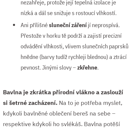
nezahřeje, protože její tepelná izolace je
nízká a dál se snižuje s rostoucí vlhkostí.
Ani přílišné
sluneční záření
jí neprospívá.
Přestože v horku tě podrží a zajistí precizní
odvádění vlhkosti, vlivem slunečních paprsků
hnědne (barvy tudíž rychleji blednou) a ztrácí
pevnost. Jinými slovy –
zkřehne
.
Bavlna je zkrátka přírodní vlákno a zaslouží
si šetrné zacházení.
Na to je potřeba myslet,
kdykoli bavlněné oblečení bereš na sebe –
respektive kdykoli ho svlékáš. Bavlna potěší