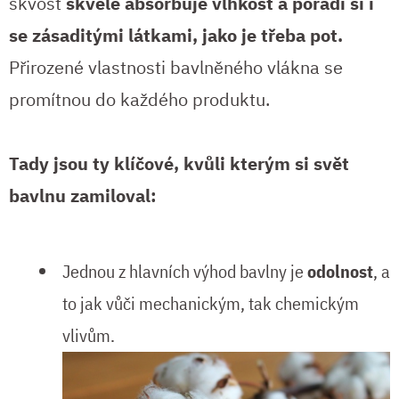
skvost
skvěle absorbuje vlhkost a poradí si i
se zásaditými látkami, jako je třeba pot.
Přirozené vlastnosti bavlněného vlákna se
promítnou do každého produktu.
Tady jsou ty klíčové, kvůli kterým si svět
bavlnu zamiloval:
Jednou z hlavních výhod bavlny je
odolnost
, a
to jak vůči mechanickým, tak chemickým
vlivům.