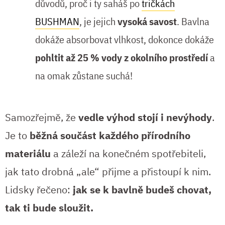
důvodů, proč i ty saháš po
tričkách
BUSHMAN
, je jejich
vysoká savost
. Bavlna
dokáže absorbovat vlhkost, dokonce dokáže
pohltit až 25 % vody z okolního prostředí
a
na omak zůstane suchá!
Samozřejmě, že
vedle výhod stojí i nevýhody
.
Je to
běžná součást každého přírodního
materiálu
a záleží na konečném spotřebiteli,
jak tato drobná „ale“ přijme a přistoupí k nim.
Lidsky řečeno:
jak se k bavlně budeš chovat,
tak ti bude sloužit.