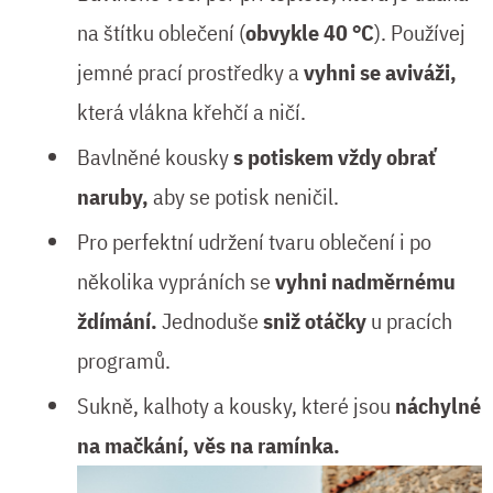
na štítku oblečení (
obvykle 40 °C
). Používej
jemné prací prostředky a
vyhni se aviváži,
která vlákna křehčí a ničí.
Bavlněné kousky
s potiskem vždy obrať
naruby,
aby se potisk neničil.
Pro perfektní udržení tvaru oblečení i po
několika vypráních se
vyhni nadměrnému
ždímání.
Jednoduše
sniž otáčky
u pracích
programů.
Sukně, kalhoty a kousky, které jsou
náchylné
na mačkání, věs na ramínka.