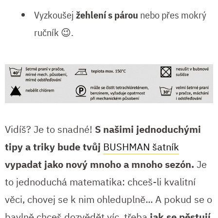
Vyzkoušej
žehlení s párou
nebo přes mokrý
ručník 😉.
Vidíš? Je to snadné!
S našimi jednoduchými
tipy a triky bude tvůj
BUSHMAN šatník
vypadat jako nový mnoho a mnoho sezón.
Je
to jednoduchá matematika: chceš-li kvalitní
věci, chovej se k nim ohleduplně... A pokud se o
bavlně chceš dozvědět víc, třeba
jak se pěstují