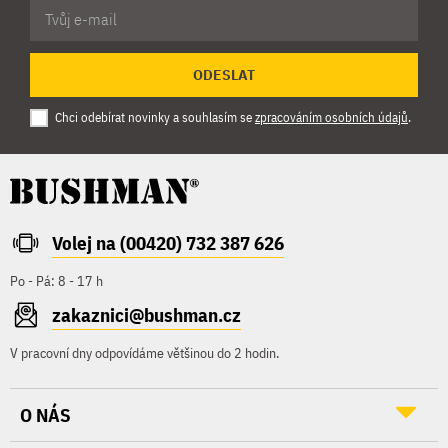
ODESLAT
Chci odebírat novinky a souhlasím se
zpracováním osobních údajů
.
Volej na (00420) 732 387 626
Po - Pá: 8 - 17 h
zakaznici@bushman.cz
V pracovní dny odpovídáme většinou do 2 hodin.
O NÁS