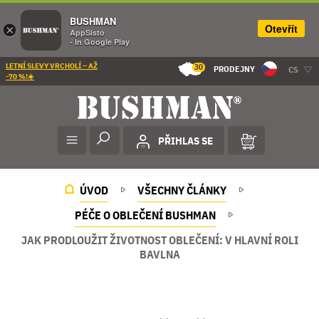
BUSHMAN
Otevřít
×
AppSisto
- In Google Play
LETNÍ SLEVY VRCHOLÍ – AŽ
30
PRODEJNY
CS
-70 %!☀️
PŘIHLAS SE
ÚVOD
VŠECHNY ČLÁNKY
PÉČE O OBLEČENÍ BUSHMAN
JAK PRODLOUŽIT ŽIVOTNOST OBLEČENÍ: V HLAVNÍ ROLI
BAVLNA