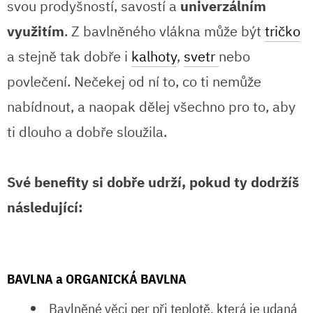
svou prodyšností, savostí a
univerzálním
využitím
. Z bavlněného vlákna může být
tričko
a stejně tak dobře i
kalhoty
,
svetr
nebo
povlečení. Nečekej od ní to, co ti nemůže
nabídnout, a naopak dělej všechno pro to, aby
ti dlouho a dobře sloužila.
Své benefity si dobře udrží, pokud ty dodržíš
následující:
BAVLNA a ORGANICKÁ BAVLNA
Bavlněné věci per při teplotě, která je udaná