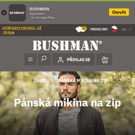
BUSHMAN
Otevřít
×
AppSisto
- In Google Play
LETNÍ SLEVY VRCHOLÍ – AŽ
30
PRODEJNY
CS
-70 %!☀️
PŘIHLAS SE
ÚVOD
PÁNSKÁ MIKINA NA ZIP
Pánská mikina na zip