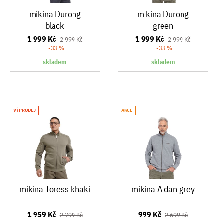
mikina Durong
mikina Durong
black
green
1 999 Kč
1 999 Kč
2 999 Kč
2 999 Kč
-33 %
-33 %
skladem
skladem
VÝPRODEJ
AKCE
mikina Toress khaki
mikina Aidan grey
1 959 Kč
999 Kč
2 799 Kč
2 699 Kč