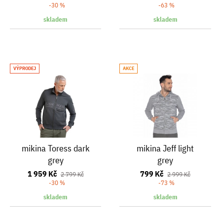
-30 %
-63 %
skladem
skladem
VÝPRODEJ
AKCE
mikina Toress dark
mikina Jeff light
grey
grey
1 959 Kč
799 Kč
2 799 Kč
2 999 Kč
-30 %
-73 %
skladem
skladem