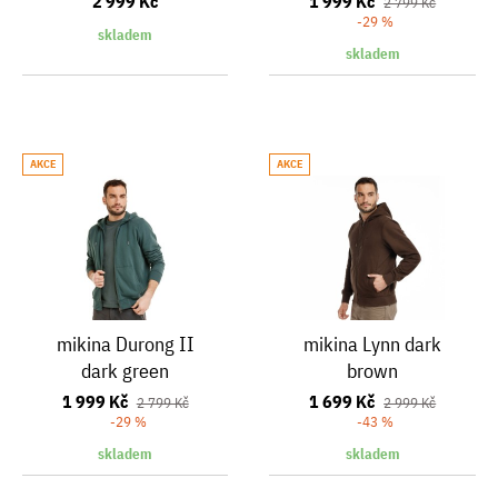
2 999 Kč
1 999 Kč
2 799 Kč
-29 %
skladem
skladem
AKCE
AKCE
mikina Durong II
mikina Lynn dark
dark green
brown
1 999 Kč
1 699 Kč
2 799 Kč
2 999 Kč
-29 %
-43 %
skladem
skladem